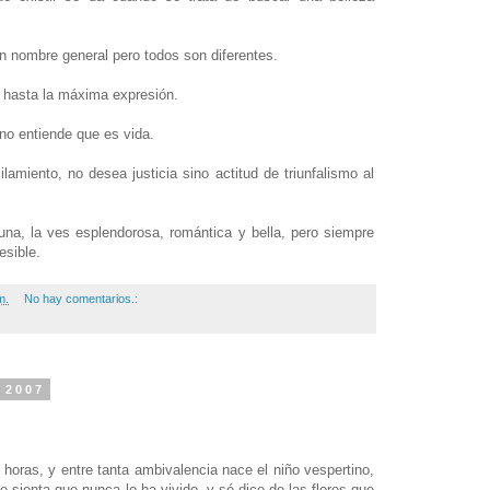
n nombre general pero todos son diferentes.
o hasta la máxima expresión.
 no entiende que es vida.
amiento, no desea justicia sino actitud de triunfalismo al
una, la ves esplendorosa, romántica y bella, pero siempre
esible.
m.
No hay comentarios.:
 2007
 horas, y entre tanta ambivalencia nace el niño vespertino,
 sienta que nunca lo ha vivido, y sé dice de las flores que