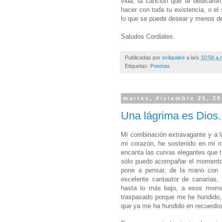
vida, la canción que te dedicaro
hacer con toda tu existencia, o el
lo que se puede desear y menos de
Saludos Cordiales.
Publicadas por
evilquake
a la/s
10:58 a.
Etiquetas:
Poemas
martes, diciembre 25, 2
Una lágrima es Dios.
Mi combinación extravagante y a la
mi corazón, he sostenido en mi m
encanta las curvas elegantes que 
sólo puedo acompañar el momento 
pone a pensar, de la mano con M
excelente cantautor de canarias,
hasta lo más bajo, a esos momen
traspasado porque me he hundido, 
que ya me ha hundido en recuerdo