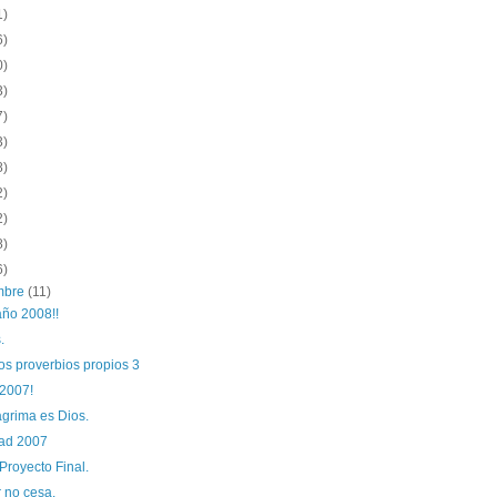
1)
6)
0)
3)
7)
3)
8)
2)
2)
8)
6)
embre
(11)
año 2008!!
.
os proverbios propios 3
2007!
ágrima es Dios.
ad 2007
Proyecto Final.
 no cesa.