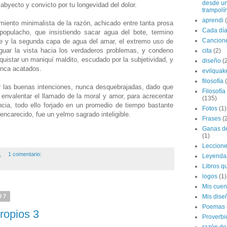
desde u
abyecto y convicto por tu longevidad del dolor.
trampolí
aprendi
ento minimalista de la razón, achicado entre tanta prosa
Cada dí
populacho, que insistiendo sacar agua del bote, termino
Cancion
aje y la segunda capa de agua del amar, el extremo uso de
iguar la vista hacia los verdaderos problemas, y condeno
cita
(2)
quistar un maniquí maldito, escudado por la subjetividad, y
diseño
(
unca acatados.
evilquak
filosofía
 las buenas intenciones, nunca desquebrajadas, dado que
Filosofía
a envalentar el llamado de la moral y amor, para acrecentar
(135)
ncia, todo ello forjado en un promedio de tiempo bastante
Fotos
(1)
encarecido, fue un yelmo sagrado inteligible.
Frases
(
Ganas de
(1)
Leccion
.
1 comentario:
Leyenda
Libros qu
logos
(1)
Mis cuen
Mis dise
07
Poemas
ropios 3
Proverbi