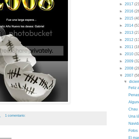
►
2017
(2
►
2016
(2
►
2015
(4
►
2014
(5
►
2013
(2
►
2012
(1
►
2011
(1
►
2010
(3
►
2009
(3
►
2008
(2
▼
2007
(5
▼
dici
Feliz 
Penas
Algun
Chau 
.
1 comentario:
Una l
Navid
Fotos 
El mar