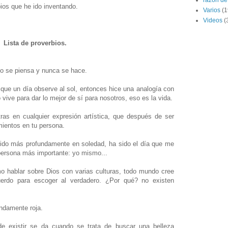
razón de 
ios que he ido inventando.
Varios
(1
Videos
(
Lista de proverbios.
lo se piensa y nunca se hace.
a que un día observe al sol, entonces hice una analogía con
vive para dar lo mejor de sí para nosotros, eso es la vida.
ras en cualquier expresión artística, que después de ser
ientos en tu persona.
do más profundamente en soledad, ha sido el día que me
persona más importante: yo mismo...
mo hablar sobre Dios con varias culturas, todo mundo cree
erdo para escoger al verdadero. ¿Por qué? no existen
ndamente roja.
 existir se da cuando se trata de buscar una belleza