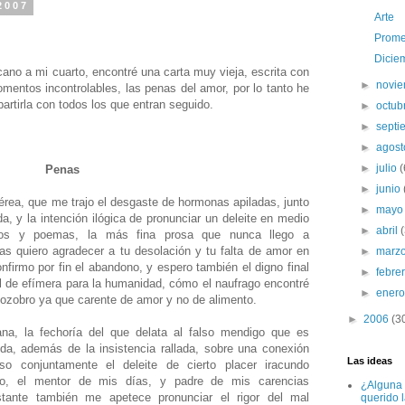
2007
Arte
Prome
Dicie
ano a mi cuarto, encontré una carta muy vieja, escrita con
►
novi
mentos incontrolables, las penas del amor, por lo tanto he
artirla con todos los que entran seguido.
►
octub
►
sept
►
agos
►
julio
(
Penas
►
junio
érea, que me trajo el desgaste de hormonas apiladas, junto
►
may
ida, y la intención ilógica de pronunciar un deleite en medio
►
abril
sos y poemas, la más fina prosa que nunca llego a
as quiero agradecer a tu desolación y tu falta de amor en
►
marz
nfirmo por fin el abandono, y espero también el digno final
►
febre
ual de efímera para la humanidad, cómo el naufrago encontré
►
ener
 zozobro ya que carente de amor y no de alimento.
►
2006
(3
ana, la fechoría del que delata al falso mendigo que es
ida, además de la insistencia rallada, sobre una conexión
Las ideas
eso conjuntamente el deleite de cierto placer iracundo
po, el mentor de mis días, y padre de mis carencias
¿Alguna 
bstante también me apetece pronunciar el rigor del mal
querido 