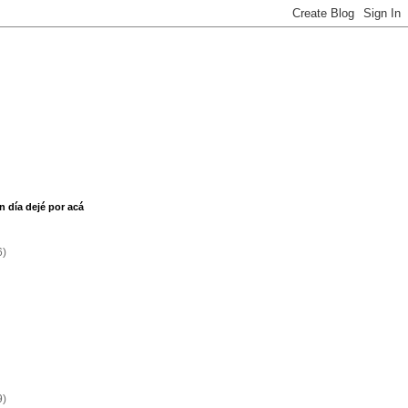
n día dejé por acá
6)
9)