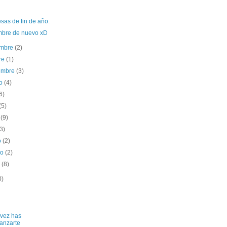
sas de fin de año.
mbre de nuevo xD
embre
(2)
re
(1)
iembre
(3)
to
(4)
6)
(5)
o
(9)
(3)
o
(2)
ro
(2)
o
(8)
0)
vez has
lanzarte