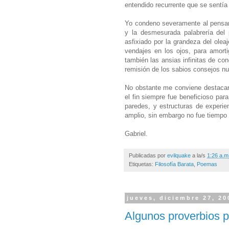
entendido recurrente que se sentía 
Yo condeno severamente al pensami
y la desmesurada palabrería del 
asfixiado por la grandeza del ole
vendajes en los ojos, para amort
también las ansias infinitas de con
remisión de los sabios consejos n
No obstante me conviene destacar
el fin siempre fue beneficioso par
paredes, y estructuras de experie
amplio, sin embargo no fue tiempo 
Gabriel.
Publicadas por
evilquake
a la/s
1:26 a.m
Etiquetas:
Filosofía Barata
,
Poemas
jueves, diciembre 27, 20
Algunos proverbios p