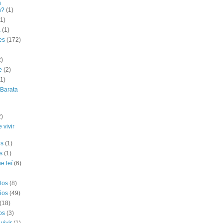
n
n?
(1)
(1)
a
(1)
es
(172)
2)
e
(2)
(1)
 Barata
2)
 vivir
es
(1)
s
(1)
e leí
(6)
tos
(8)
ños
(49)
(18)
os
(3)