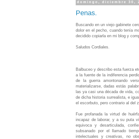
domingo, diciembre 30, 
Penas.
Buscando en un viejo gabinete cerc
dolor en el pecho, cuando tenía mo
decidido copiarla en mi blog y comp
Saludos Cordiales.
Balbuceo y describo esta fuerza et
a la fuente de la indiferencia perd
de la guerra amontonando ver
materializarse, dadas estás palabr
las ya casi una década de vida, co
de dicha historia surrealista, e ig
el escorbuto, pero contrario al del
Fue profanada la virtud de huérf
incapaz de laborar, y a su puta v
equivoca y desarticulada, confi
subsanado por el llamado tiem
intelectuales y creativas, no o