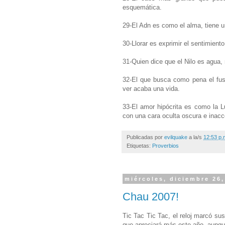
esquemática.
29-El Adn es como el alma, tiene u
30-Llorar es exprimir el sentimient
31-Quien dice que el Nilo es agua,
32-El que busca como pena el fusil
ver acaba una vida.
33-El amor hipócrita es como la L
con una cara oculta oscura e inacc
Publicadas por
evilquake
a la/s
12:53 p.
Etiquetas:
Proverbios
miércoles, diciembre 26,
Chau 2007!
Tic Tac Tic Tac, el reloj marcó sus
que apreciará más este año, aunque