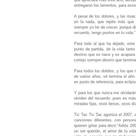
entregaron los lamentos, para eso
A pesar de los dolores, y las risa
en la nada, que repite más que 
siempre yo he de crecer, porque di
recuerdo, tengo puntos en tu vida.”
Para todo al que ha dejado, este
punto de partida, de la vida tanto
destino que se nace y se acapara. 
cortejo siempre diestro que termin
Para todos los dolidos, y los que 
de varios años, sé termina el año 
es punto de referencia, para eclips
Y para los que nunca me olvidará
olviden del recuerdo, pues es má
miradas fijas, esos besos, esos día
Tic Tac Tic Tac agoniza el 2007, 
canciones diferentes, con perso
quieren gritar para decir:”Adiós 20
un ser querido, el amor de tu vida