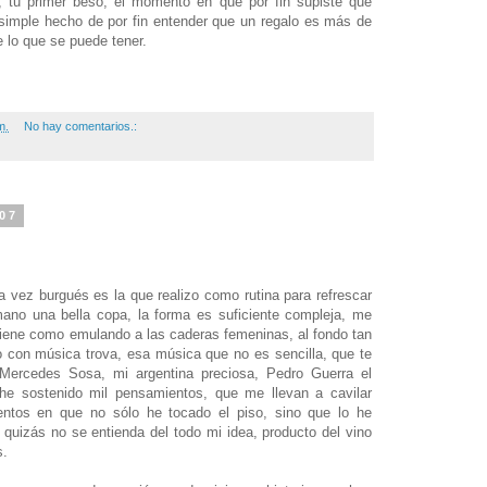
n, tu primer beso, el momento en que por fin supiste que
 simple hecho de por fin entender que un regalo es más de
 lo que se puede tener.
m.
No hay comentarios.:
007
 vez burgués es la que realizo como rutina para refrescar
ano una bella copa, la forma es suficiente compleja, me
tiene como emulando a las caderas femeninas, al fondo tan
con música trova, esa música que no es sencilla, que te
ercedes Sosa, mi argentina preciosa, Pedro Guerra el
 he sostenido mil pensamientos, que me llevan a cavilar
tos en que no sólo he tocado el piso, sino que lo he
quizás no se entienda del todo mi idea, producto del vino
s.