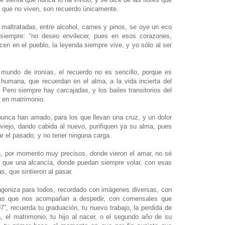
s que no viven, son recuerdo únicamente.
s maltratadas, entre alcohol, carnes y pinos, se oye un eco
siempre: “no deseo envilecer, pues en esos corazones,
cen en el pueblo, la leyenda siempre vive, y yo sólo al ser
 mundo de ironías, el recuerdo no es sencillo, porque es
 humana, que recuerdan en el alma, a la vida incierta del
Pero siempre hay carcajadas, y los bailes transitorios del
a en matrimonio.
nunca han amado, para los que llevan una cruz, y un dolor
viejo, dando cabida al nuevo, purifiquen ya su alma, pues
ar el pasado, y no tener ninguna carga.
n, por momento muy precisos, donde vieron el amar, no sé
s que una alcancía, donde puedan siempre volar, con esas
s, que sintieron al pasar.
agoniza para todos, recordado con imágenes diversas, con
nas que nos acompañan a despedir, con comensales que
07”, recuerda tu graduación, tu nuevo trabajo, la perdida de
, el matrimonio, tu hijo al nacer, o el segundo año de su