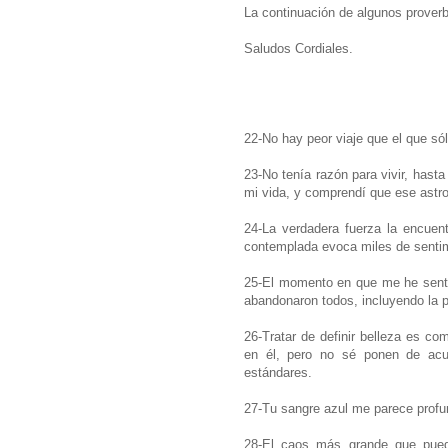
La continuación de algunos proverb
Saludos Cordiales.
22-No hay peor viaje que el que só
23-No tenía razón para vivir, hast
mi vida, y comprendí que ese astro 
24-La verdadera fuerza la encuent
contemplada evoca miles de sentim
25-El momento en que me he senti
abandonaron todos, incluyendo la 
26-Tratar de definir belleza es co
en él, pero no sé ponen de acu
estándares.
27-Tu sangre azul me parece profu
28-El caos más grande que puede