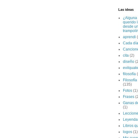
Las ideas
¿Alguna 
querido 
desde u
trampolí
aprendi
Cada dí
Cancion
cita
(2)
diseño
(
evilquak
filosofía
Filosofía
(135)
Fotos
(1)
Frases
(
Ganas de
(1)
Leccion
Leyenda
Libros qu
logos
(1)