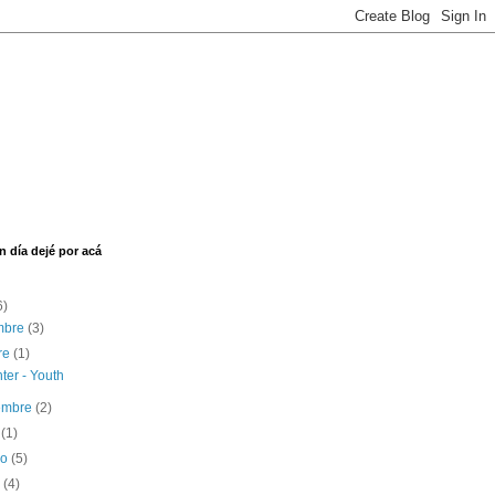
n día dejé por acá
6)
embre
(3)
re
(1)
ter - Youth
iembre
(2)
o
(1)
ro
(5)
o
(4)