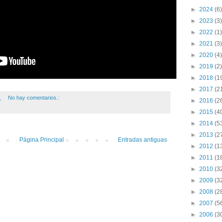
►
2024
(6)
►
2023
(3)
►
2022
(1)
►
2021
(3)
►
2020
(4)
►
2019
(2)
►
2018
(1
►
2017
(2
.
No hay comentarios.:
►
2016
(2
►
2015
(4
►
2014
(5
►
2013
(2
Página Principal
Entradas antiguas
►
2012
(1
►
2011
(1
►
2010
(3
►
2009
(3
►
2008
(2
►
2007
(5
►
2006
(3