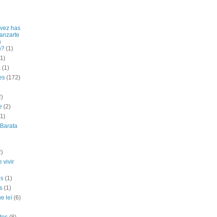
vez has
lanzarte
n
n?
(1)
(1)
a
(1)
es
(172)
2)
e
(2)
(1)
 Barata
2)
 vivir
es
(1)
s
(1)
e leí
(6)