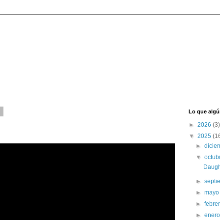
5
Lo que algú
►
2026
(3)
▼
2025
(1
►
dici
▼
octub
Daugh
►
sept
►
may
►
febre
►
ener