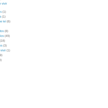
 vivir
es
(1)
s
(1)
e leí
(6)
tos
(8)
ños
(49)
(18)
os
(3)
vivir
(1)
9)
3)