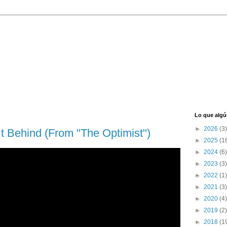
Lo que algú
►
2026
(3)
t Behind (From "The Optimist")
►
2025
(1
►
2024
(6)
►
2023
(3)
►
2022
(1)
►
2021
(3)
►
2020
(4)
►
2019
(2)
►
2018
(1