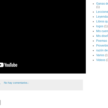
Ganas de
(1)
Leccion
Leyenda
Libros qu
logos
(1)
Mis cuen
Mis dise
Poemas
Proverbi
razón de 
Varios
(1
Videos
(
.
No hay comentarios.: