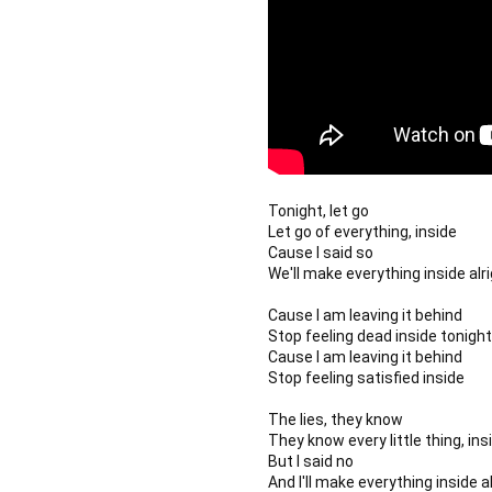
Tonight, let go
Let go of everything, inside
Cause I said so
We'll make everything inside alr
Cause I am leaving it behind
Stop feeling dead inside tonight
Cause I am leaving it behind
Stop feeling satisfied inside
The lies, they know
They know every little thing, ins
But I said no
And I'll make everything inside a