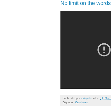
No limit on the words
Publicadas por
evilquake
a la/s
11:03 a.
Etiquetas:
Canciones