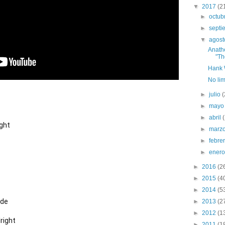
▼
2017
(2
►
octub
►
sept
▼
agos
Anath
"Th
Hank W
No lim
►
julio
(
►
may
►
abril
ight
►
marz
►
febre
►
ener
►
2016
(2
►
2015
(4
►
2014
(5
ide
►
2013
(2
►
2012
(1
lright
►
2011
(1