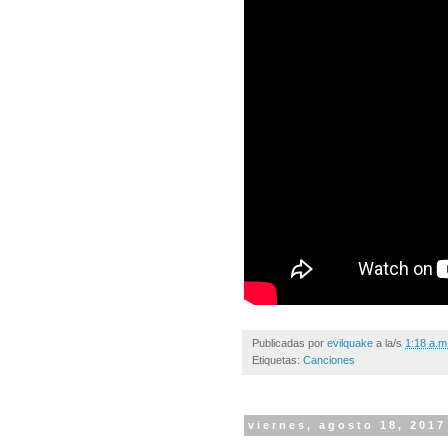
Publicadas por
evilquake
a la/s
1:18 a.m
Etiquetas:
Canciones
viernes, agosto 18, 2017