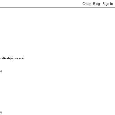
n día dejé por acá
6)
9)