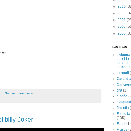
►
2010
(3
►
2009
(3
►
2008
(2
►
2007
(5
►
2006
(3
Las ideas
ight
¿Alguna 
querido 
desde u
trampolí
aprendi
Cada dí
Cancion
cita
(2)
.
No hay comentarios.:
diseño
(
evilquak
filosofía
Filosofía
llbilly Joker
(135)
Fotos
(1)
Frases
(