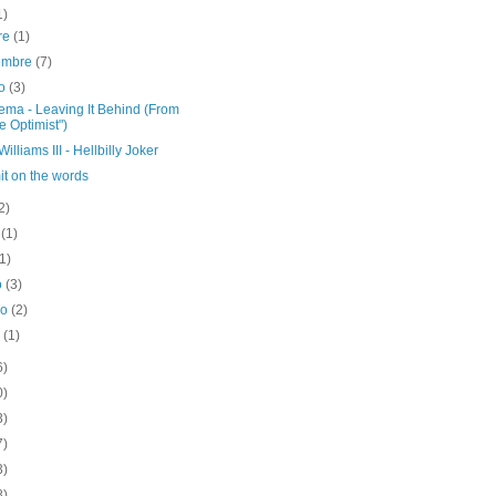
1)
re
(1)
iembre
(7)
to
(3)
ema - Leaving It Behind (From
e Optimist")
illiams III - Hellbilly Joker
it on the words
2)
o
(1)
(1)
o
(3)
ro
(2)
o
(1)
6)
0)
3)
7)
3)
8)