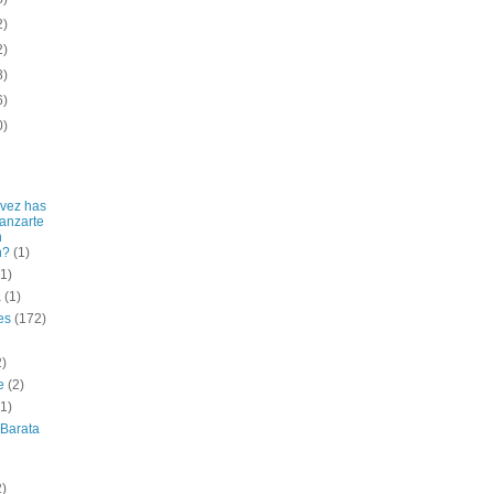
2)
2)
8)
6)
0)
vez has
lanzarte
n
n?
(1)
(1)
a
(1)
es
(172)
2)
e
(2)
(1)
 Barata
2)