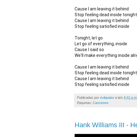
Cause I am leaving it behind
Stop feeling dead inside tonight
Cause I am leaving it behind
Stop feeling satisfied inside
Tonight, let go
Let go of everything, inside
Cause I said so
We'll make everything inside alr
Cause I am leaving it behind
Stop feeling dead inside tonight
Cause I am leaving it behind
Stop feeling satisfied inside﻿
Publicadas por
evilquake
a la/s
6:41 p.m
Etiquetas:
Canciones
Hank Williams III - He