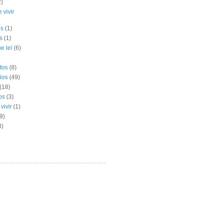
2)
 vivir
es
(1)
s
(1)
e leí
(6)
tos
(8)
ños
(49)
(18)
os
(3)
vivir
(1)
9)
3)