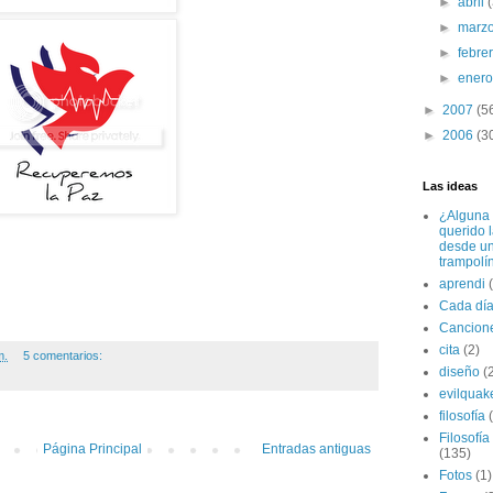
►
abril
►
marz
►
febre
►
ener
►
2007
(5
►
2006
(3
Las ideas
¿Alguna 
querido 
desde u
trampolí
aprendi
Cada dí
Cancion
cita
(2)
m.
5 comentarios:
diseño
(
evilquak
filosofía
Filosofía
Página Principal
Entradas antiguas
(135)
Fotos
(1)