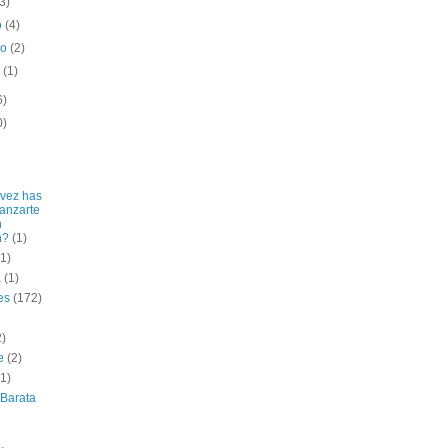
(3)
o
(4)
ro
(2)
o
(1)
6)
0)
vez has
lanzarte
n
n?
(1)
(1)
a
(1)
es
(172)
2)
e
(2)
(1)
 Barata