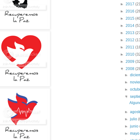
►
2017
(2
►
2016
(2
►
2015
(4
►
2014
(5
►
2013
(2
►
2012
(1
►
2011
(1
►
2010
(3
►
2009
(3
▼
2008
(2
►
dici
►
novi
►
octub
▼
sept
Algun
►
agos
►
julio
(
►
junio
►
may