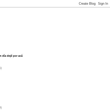
n día dejé por acá
6)
9)