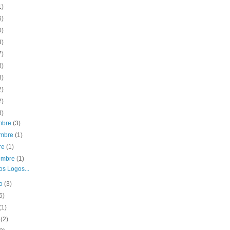
1)
6)
0)
3)
7)
3)
8)
2)
2)
8)
embre
(3)
embre
(1)
re
(1)
iembre
(1)
os Logos...
to
(3)
6)
(1)
o
(2)