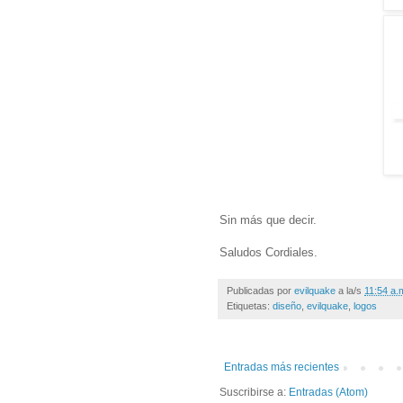
Sin más que decir.
Saludos Cordiales.
Publicadas por
evilquake
a la/s
11:54 a.
Etiquetas:
diseño
,
evilquake
,
logos
Entradas más recientes
Suscribirse a:
Entradas (Atom)