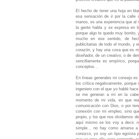
El hecho de tener una hoja en blan
esa sensación de ir por la calle 
manos, es una experiencia que al 
la gente habla y se expresa en b
porque algo te quedo muy bonito,
mucho en ese sentido, de hech
publicitarias de todo el mundo, y 
corazón, y hay una cosa que es mu
diseñador, de un creativo, o de de
sencillamente es empírico, porque
conceptos…
En líneas generales mi consejo es 
los crítica negativamente, porque 
ingeniero con el que yo hablé hace
se me generan a mí en la cabez
momento de mi vida, en que rea
comunicación con Dios, o por tene
conexión con mi empleo, sino qu
propio, y los que nos olvidamos de
aquí mismo se los voy a decir, 
simple… no hay como amarse a 
conozco, yo soy un tipo egoísta 