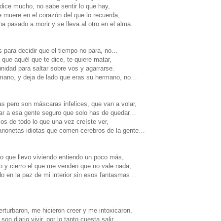
dice mucho, no sabe sentir lo que hay,
 muere en el corazón del que lo recuerda,
 pasado a morir y se lleva al otro en el alma.
s para decidir que el tiempo no para, no…
que aquél que te dice, te quiere matar,
nidad para saltar sobre vos y agarrarse.
 mano, y deja de lado que eras su hermano, no…
s pero son máscaras infelices, que van a volar,
dar a esa gente seguro que solo has de quedar…
os de todo lo que una vez creíste ver,
arionetas idiotas que comen cerebros de la gente…
po que llevo viviendo entiendo un poco más,
 y cierro el que me venden que no vale nada,
o en la paz de mi interior sin esos fantasmas…
rturbaron, me hicieron creer y me intoxicaron,
son diario vivir, por lo tanto cuesta salir,