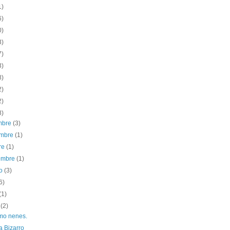
1)
6)
0)
3)
7)
3)
8)
2)
2)
8)
embre
(3)
embre
(1)
re
(1)
iembre
(1)
to
(3)
6)
(1)
o
(2)
mo nenes.
 Bizarro