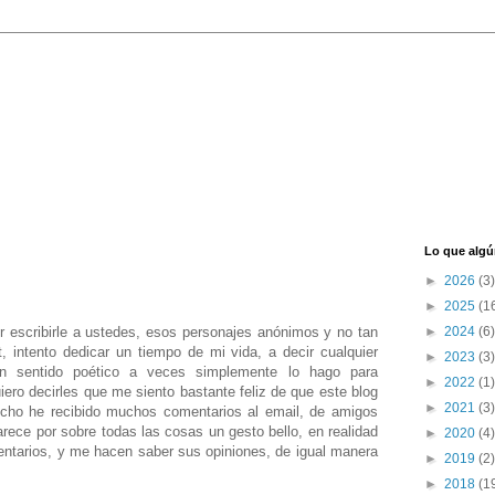
Lo que algú
►
2026
(3)
►
2025
(1
 escribirle a ustedes, esos personajes anónimos y no tan
►
2024
(6)
, intento dedicar un tiempo de mi vida, a decir cualquier
►
2023
(3)
n sentido poético a veces simplemente lo hago para
►
2022
(1)
ero decirles que me siento bastante feliz de que este blog
►
2021
(3)
hecho he recibido muchos comentarios al email, de amigos
ece por sobre todas las cosas un gesto bello, en realidad
►
2020
(4)
tarios, y me hacen saber sus opiniones, de igual manera
►
2019
(2)
►
2018
(1