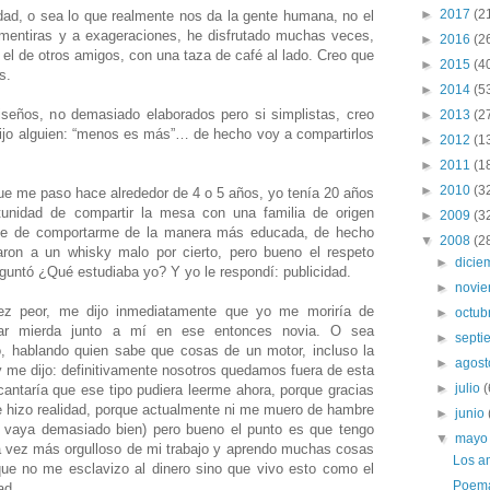
►
2017
(2
ad, o sea lo que realmente nos da la gente humana, no el
 mentiras y a exageraciones, he disfrutado muchas veces,
►
2016
(2
 el de otros amigos, con una taza de café al lado. Creo que
►
2015
(4
s.
►
2014
(5
eños, no demasiado elaborados pero si simplistas, creo
►
2013
(2
ijo alguien: “menos es más”… de hecho voy a compartirlos
►
2012
(1
►
2011
(1
►
2010
(3
e me paso hace alrededor de 4 o 5 años, yo tenía 20 años
tunidad de compartir la mesa con una familia de origen
►
2009
(3
rate de comportarme de la manera más educada, de hecho
▼
2008
(2
taron a un whisky malo por cierto, pero bueno el respeto
►
dici
guntó ¿Qué estudiaba yo? Y yo le respondí: publicidad.
►
novi
ez peor, me dijo inmediatamente que yo me moriría de
►
octub
ar mierda junto a mí en ese entonces novia. O sea
►
sept
 hablando quien sabe que cosas de un motor, incluso la
►
agos
y me dijo: definitivamente nosotros quedamos fuera de esta
►
julio
(
ntaría que ese tipo pudiera leerme ahora, porque gracias
e hizo realidad, porque actualmente ni me muero de hambre
►
junio
 vaya demasiado bien) pero bueno el punto es que tengo
▼
may
a vez más orgulloso de mi trabajo y aprendo muchas cosas
Los a
que no me esclavizo al dinero sino que vivo esto como el
Poema
ad.