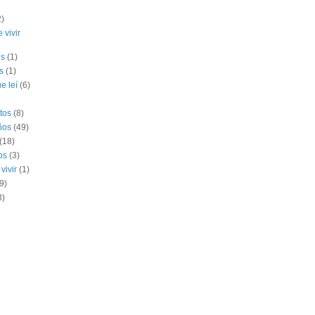
2)
 vivir
es
(1)
s
(1)
e leí
(6)
tos
(8)
ños
(49)
(18)
os
(3)
vivir
(1)
9)
3)