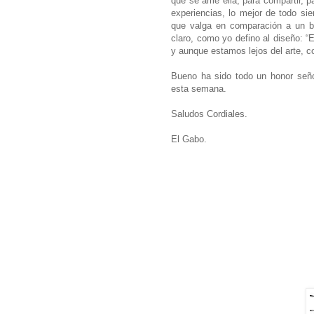
que se ame ella, para compartir, 
experiencias, lo mejor de todo si
que valga en comparación a un b
claro, como yo defino al diseño: “
y aunque estamos lejos del arte,
Bueno ha sido todo un honor señor
esta semana.
Saludos Cordiales.
El Gabo.