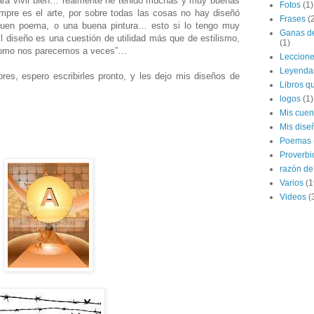
para vivir bien… realmente he tenido muchas y muy buenas
Fotos
(1)
empre es el arte, por sobre todas las cosas no hay diseñó
Frases
(
uen poema, o una buena pintura… esto si lo tengo muy
Ganas de
El diseño es una cuestión de utilidad más que de estilismo,
(1)
 como nos parecemos a veces”…
Leccion
Leyenda
es, espero escribirles pronto, y les dejo mis diseños de
Libros qu
logos
(1)
Mis cuen
Mis dise
Poemas
Proverbi
razón de 
Varios
(1
Videos
(