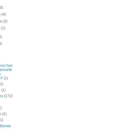
(3)
o
(4)
ro
(2)
o
(1)
6)
0)
vez has
lanzarte
n
n?
(1)
(1)
a
(1)
es
(172)
2)
e
(2)
(1)
 Barata