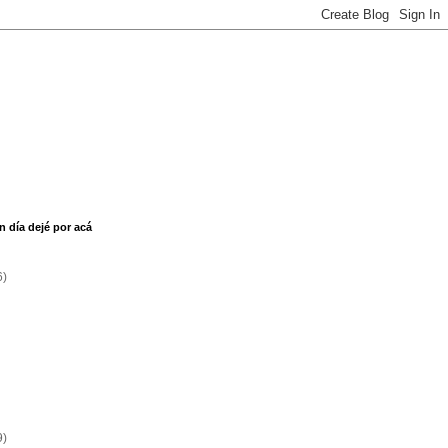
n día dejé por acá
6)
9)