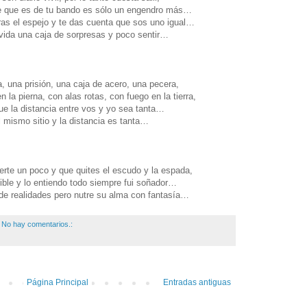
e que es de tu bando es sólo un engendro más…
ras el espejo y te das cuenta que sos uno igual…
vida una caja de sorpresas y poco sentir…
, una prisión, una caja de acero, una pecera,
 la pierna, con alas rotas, con fuego en la tierra,
ue la distancia entre vos y yo sea tanta…
 mismo sitio y la distancia es tanta…
erte un poco y que quites el escudo y la espada,
ible y lo entiendo todo siempre fui soñador…
e realidades pero nutre su alma con fantasía…
No hay comentarios.:
Página Principal
Entradas antiguas