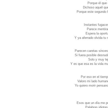
Porque él que 
Dichoso aquél que
Porque este segundo ha
Instantes fugace
Parece mentira 
Espera la oportu
Y ya aferrado olvida tu
Parecen caretas sincera
Si fuera posible desnu
Solo y muy lej
Y es que esa es la vida m
Por eso en el tiem
Valoro mi lado humano
Yo quiero morir pensand
Esos que un día me pe
Palabras idiotas 