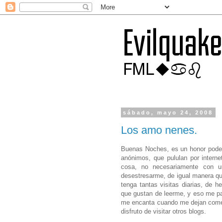
sábado, mayo 24, 2008
Los amo nenes.
Buenas Noches, es un honor poder
anónimos, que pululan por internet
cosa, no necesariamente con u
desestresarme, de igual manera qui
tenga tantas visitas diarias, de 
que gustan de leerme, y eso me par
me encanta cuando me dejan comen
disfruto de visitar otros blogs.