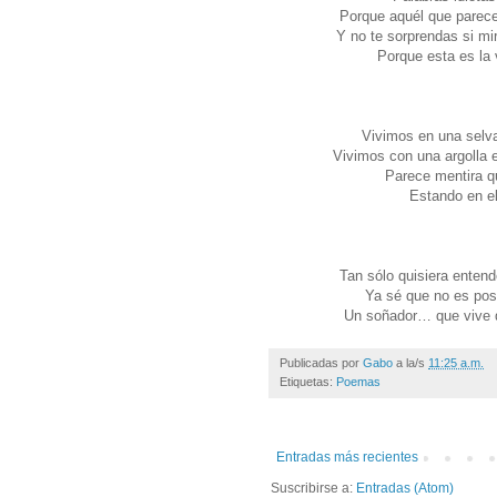
Porque aquél que parec
Y no te sorprendas si mi
Porque esta es la 
Vivimos en una selva
Vivimos con una argolla en
Parece mentira q
Estando en el
Tan sólo quisiera entend
Ya sé que no es pos
Un soñador… que vive d
Publicadas por
Gabo
a la/s
11:25 a.m.
Etiquetas:
Poemas
Entradas más recientes
Suscribirse a:
Entradas (Atom)