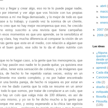
►
abril
co y llegar y crear algo, eso no te lo puede pagar nadie,
►
marz
o por internet y ver algo que vos hiciste con tus propias
menos a mí me llega demasiado, y lo mejor de todo es que
►
febre
ase a tu trabajo, y cuando vez la sonrisa de un cliente,
►
ener
 yo creo que no hay mejor recompensa que eso, he crecido
►
2007
(5
o estoy suscrito a una revista que tiene campañas
en esos momentos es que uno aprende, se te sensibiliza el
►
2006
(3
y clara, hay mucha diferencia al comparar la visión de un
más gente que este en el medio, con relación a alguien que
Las ideas
 el buen gusto, ese sólo te lo da el diario nutrirte con
¿Alguna 
querido 
desde u
que no le hagan caso, a la gente que los menosprecia, que
trampolí
si hay pasión eso nadie te lo puede quitar, ya quisiera ese
aprendi
 años, tener esta sensación de colores, y de imágenes que
Cada dí
a, de hecho lo he repetido varias veces, estoy en un
Cancion
lmente me siento completo, y no por haber encontrado
r una bonita pareja, de hecho ni siquiera es por estar en
cita
(2)
e me he dado cuenta que la vida se resume en un amor
diseño
(
 todo lo que somos, por tratar de complacer a un culo, que
evilquak
no hay un culo que valga más de 100 dólares, es así de
filosofía
uno mismo, y yo se lo he dicho mucho a la gente que
Filosofía
porque me amo, y estoy esperando a la chica tan egoísta
(135)