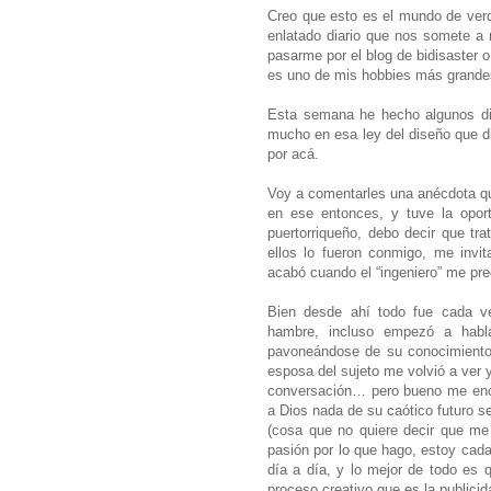
Creo que esto es el mundo de verd
enlatado diario que nos somete a
pasarme por el blog de bidisaster o
es uno de mis hobbies más grande
Esta semana he hecho algunos dis
mucho en esa ley del diseño que d
por acá.
Voy a comentarles una anécdota qu
en ese entonces, y tuve la opor
puertorriqueño, debo decir que t
ellos lo fueron conmigo, me invi
acabó cuando el “ingeniero” me pre
Bien desde ahí todo fue cada v
hambre, incluso empezó a habl
pavoneándose de su conocimiento,
esposa del sujeto me volvió a ver 
conversación… pero bueno me enca
a Dios nada de su caótico futuro s
(cosa que no quiere decir que me
pasión por lo que hago, estoy cad
día a día, y lo mejor de todo es 
proceso creativo que es la publicid