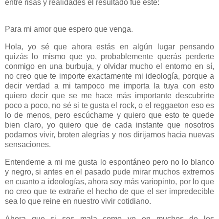
entre risas y realidades el resultado fue este:
Para mi amor que espero que venga.
Hola, yo sé que ahora estás en algún lugar pensando
quizás lo mismo que yo, probablemente querás perderte
conmigo en una burbuja, y olvidar mucho el entorno en sí,
no creo que te importe exactamente mi ideología, porque a
decir verdad a mi tampoco me importa la tuya con esto
quiero decir que se me hace más importante descubrirte
poco a poco, no sé si te gusta el rock, o el reggaeton eso es
lo de menos, pero escúchame y quiero que esto te quede
bien claro, yo quiero que de cada instante que nosotros
podamos vivir, broten alegrías y nos dirijamos hacia nuevas
sensaciones.
Entendeme a mi me gusta lo espontáneo pero no lo blanco
y negro, si antes en el pasado pude mirar muchos extremos
en cuanto a ideologías, ahora soy más variopinto, por lo que
no creo que te extrañe el hecho de que el ser impredecible
sea lo que reine en nuestro vivir cotidiano.
Ahora que si sos mala como yo en muchos de los