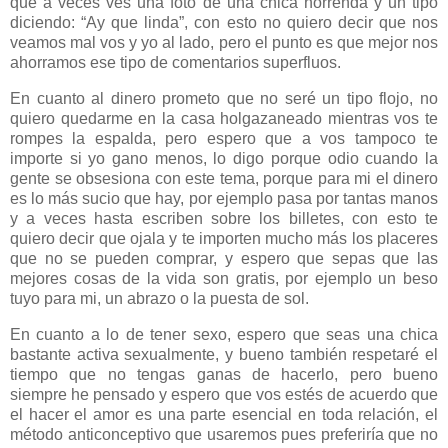
que a veces ves una foto de una chica horrenda y un tipo
diciendo: “Ay que linda”, con esto no quiero decir que nos
veamos mal vos y yo al lado, pero el punto es que mejor nos
ahorramos ese tipo de comentarios superfluos.
En cuanto al dinero prometo que no seré un tipo flojo, no
quiero quedarme en la casa holgazaneado mientras vos te
rompes la espalda, pero espero que a vos tampoco te
importe si yo gano menos, lo digo porque odio cuando la
gente se obsesiona con este tema, porque para mi el dinero
es lo más sucio que hay, por ejemplo pasa por tantas manos
y a veces hasta escriben sobre los billetes, con esto te
quiero decir que ojala y te importen mucho más los placeres
que no se pueden comprar, y espero que sepas que las
mejores cosas de la vida son gratis, por ejemplo un beso
tuyo para mi, un abrazo o la puesta de sol.
En cuanto a lo de tener sexo, espero que seas una chica
bastante activa sexualmente, y bueno también respetaré el
tiempo que no tengas ganas de hacerlo, pero bueno
siempre he pensado y espero que vos estés de acuerdo que
el hacer el amor es una parte esencial en toda relación, el
método anticonceptivo que usaremos pues preferiría que no