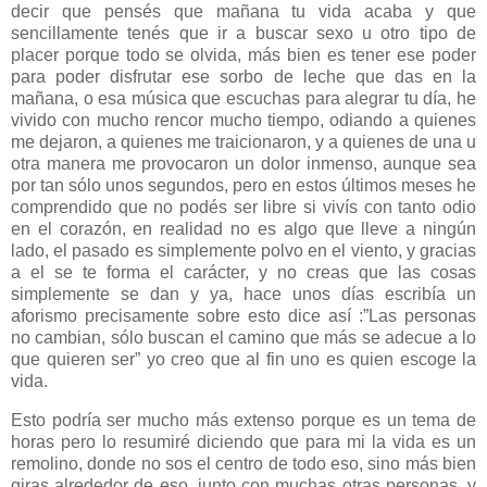
decir que pensés que mañana tu vida acaba y que
sencillamente tenés que ir a buscar sexo u otro tipo de
placer porque todo se olvida, más bien es tener ese poder
para poder disfrutar ese sorbo de leche que das en la
mañana, o esa música que escuchas para alegrar tu día, he
vivido con mucho rencor mucho tiempo, odiando a quienes
me dejaron, a quienes me traicionaron, y a quienes de una u
otra manera me provocaron un dolor inmenso, aunque sea
por tan sólo unos segundos, pero en estos últimos meses he
comprendido que no podés ser libre si vivís con tanto odio
en el corazón, en realidad no es algo que lleve a ningún
lado, el pasado es simplemente polvo en el viento, y gracias
a el se te forma el carácter, y no creas que las cosas
simplemente se dan y ya, hace unos días escribía un
aforismo precisamente sobre esto dice así :”Las personas
no cambian, sólo buscan el camino que más se adecue a lo
que quieren ser” yo creo que al fin uno es quien escoge la
vida.
Esto podría ser mucho más extenso porque es un tema de
horas pero lo resumiré diciendo que para mi la vida es un
remolino, donde no sos el centro de todo eso, sino más bien
giras alrededor de eso, junto con muchas otras personas, y