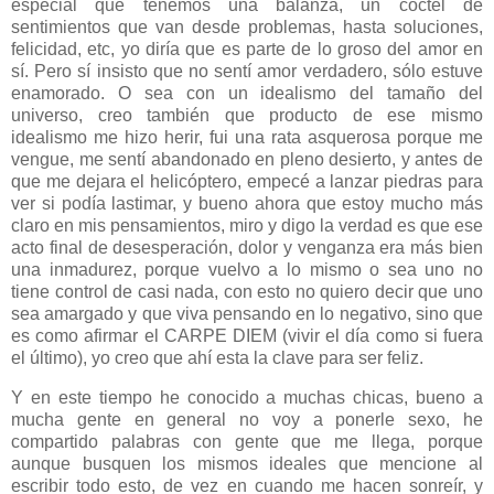
especial que tenemos una balanza, un cóctel de
sentimientos que van desde problemas, hasta soluciones,
felicidad, etc, yo diría que es parte de lo groso del amor en
sí. Pero sí insisto que no sentí amor verdadero, sólo estuve
enamorado. O sea con un idealismo del tamaño del
universo, creo también que producto de ese mismo
idealismo me hizo herir, fui una rata asquerosa porque me
vengue, me sentí abandonado en pleno desierto, y antes de
que me dejara el helicóptero, empecé a lanzar piedras para
ver si podía lastimar, y bueno ahora que estoy mucho más
claro en mis pensamientos, miro y digo la verdad es que ese
acto final de desesperación, dolor y venganza era más bien
una inmadurez, porque vuelvo a lo mismo o sea uno no
tiene control de casi nada, con esto no quiero decir que uno
sea amargado y que viva pensando en lo negativo, sino que
es como afirmar el CARPE DIEM (vivir el día como si fuera
el último), yo creo que ahí esta la clave para ser feliz.
Y en este tiempo he conocido a muchas chicas, bueno a
mucha gente en general no voy a ponerle sexo, he
compartido palabras con gente que me llega, porque
aunque busquen los mismos ideales que mencione al
escribir todo esto, de vez en cuando me hacen sonreír, y