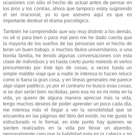
ocasiones con sólo el hecho de actuar antes de pensar en
los pros
y los contras, ahora que tampoco estoy sugiriendo
el ser irracional, yo lo que asevero aquí es que es
importante destruir el drama psicológico.
También he comprendido que soy muy distinto a los demás,
no sé si para bien o para mal pero me he dado cuenta que
la mayoría de los sueños de las personas son el hecho de
tener un buen trabajo, o muchos títulos universitarios, o una
bonita familia, he tenido algunas conversaciones con esta
clase de individuos y es hasta cierto punto molesto el verlos
presumiendo por éste tipo de cosas, a veces hasta un
simple maldito viaje que a nadie le interesa lo hacen relucir
como si fuera la gran cosa, y en líneas generales me parece
algo súper patético, yo por el contrario no busco esas cosas,
si se dan serán bien recibidas, pero esa no es mi meta en la
vida, yo quiero de alguna manera apreciar más la vida,
tengo muchos deseos de poder aprender un poco cada día,
me interesa más el llegar a ver la sensibilidad que se
encuentra en las páginas del libro del existir, no me gusta lo
estructurado ni lo formal, en este punto hay quienes se
sienten realizados en la vida por llevar un atuendo,
personalmente creo que la habilidad esta en la cabeza
y no