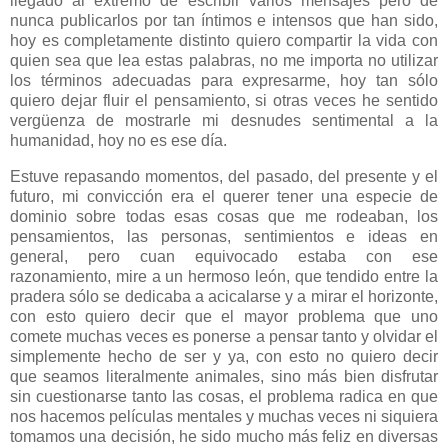
llegado al extremo de escribir varios mensajes pero de
nunca publicarlos por tan íntimos e intensos que han sido,
hoy es completamente distinto quiero compartir la vida con
quien sea que lea estas palabras, no me importa no utilizar
los términos adecuadas para expresarme, hoy tan sólo
quiero dejar fluir el pensamiento, si otras veces he sentido
vergüenza de mostrarle mi desnudes sentimental a la
humanidad, hoy no es ese día.
Estuve repasando momentos, del pasado, del presente y el
futuro, mi convicción era el querer tener una especie de
dominio sobre todas esas cosas que me rodeaban, los
pensamientos, las personas, sentimientos e ideas en
general, pero cuan equivocado estaba con ese
razonamiento, mire a un hermoso león, que tendido entre la
pradera sólo se dedicaba a acicalarse y a mirar el horizonte,
con esto quiero decir que el mayor problema que uno
comete muchas veces es ponerse a pensar tanto y olvidar el
simplemente hecho de ser y ya, con esto no quiero decir
que seamos literalmente animales, sino más bien disfrutar
sin cuestionarse tanto las cosas, el problema radica en que
nos hacemos películas mentales y muchas veces ni siquiera
tomamos una decisión, he sido mucho más feliz en diversas