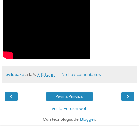
evilquake
a la/s
2:08 a.m.
No hay comentarios.:
‹
›
Página Principal
Ver la versión web
Con tecnología de
Blogger
.