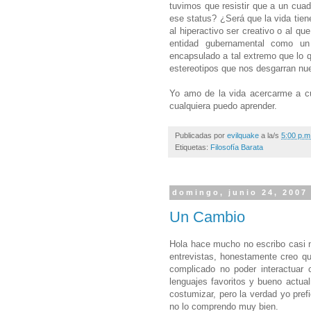
tuvimos que resistir que a un cuad
ese status? ¿Será que la vida tie
al hiperactivo ser creativo o al qu
entidad gubernamental como un
encapsulado a tal extremo que lo q
estereotipos que nos desgarran nues
Yo amo de la vida acercarme a cu
cualquiera puedo aprender.
Publicadas por
evilquake
a la/s
5:00 p.m
Etiquetas:
Filosofía Barata
domingo, junio 24, 2007
Un Cambio
Hola hace mucho no escribo casi 
entrevistas, honestamente creo q
complicado no poder interactuar
lenguajes favoritos y bueno actua
costumizar, pero la verdad yo pref
no lo comprendo muy bien.