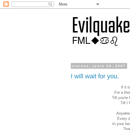
viernes, junio 29, 2007
I will wait for you.
If it 
For a tho
Till you're
Till 
Anywher
Every d
In your he
That