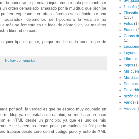
evilquak
ro de honor se le premiara injustamente sólo por mantener
filosofía
ne un orden demasiado amasado por la multitud que prohíbe
Filosofía
e prefiere expresarse en otras cátedras ser definido por una
(135)
 fracasado?, dejémonos de hipocresía la vida se ha
Fotos
(1)
ue más se fomenta es un ideal de cómo vivir, los malditos
Frases
(
tra libertad de existir.
Ganas de
(1)
alquier tipo de gente, porque me he dado cuenta que de
Leccion
Leyenda
Libros qu
.
No hay comentarios.:
logos
(1)
Mis cuen
Mis dise
Poemas
Proverbi
razón de 
Varios
(1
Videos
(
nada por acá, la verdad es que he estado muy ocupado en
ue mi blog ya necesitaba un cambio, se me hace un poco
 con el HTML desde un principio, ya que es uno de mis
lmente se hacen las cosas para que cualquier inútil pueda
iero trabajar desde cero con el código puro, y esto de XML