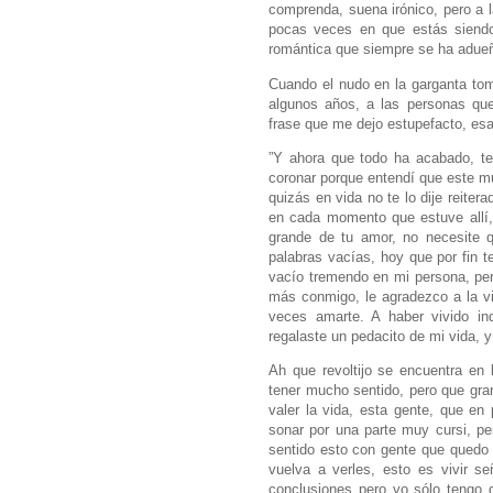
comprenda, suena irónico, pero a l
pocas veces en que estás siend
romántica que siempre se ha adue
Cuando el nudo en la garganta to
algunos años, a las personas qu
frase que me dejo estupefacto, esa
”Y ahora que todo ha acabado, te
coronar porque entendí que este m
quizás en vida no te lo dije reite
en cada momento que estuve allí,
grande de tu amor, no necesite q
palabras vacías, hoy que por fin 
vacío tremendo en mi persona, pe
más conmigo, le agradezco a la vi
veces amarte. A haber vivido ind
regalaste un pedacito de mi vida, 
Ah que revoltijo se encuentra en
tener mucho sentido, pero que gran
valer la vida, esta gente, que e
sonar por una parte muy cursi, p
sentido esto con gente que qued
vuelva a verles, esto es vivir s
conclusiones pero yo sólo tengo 