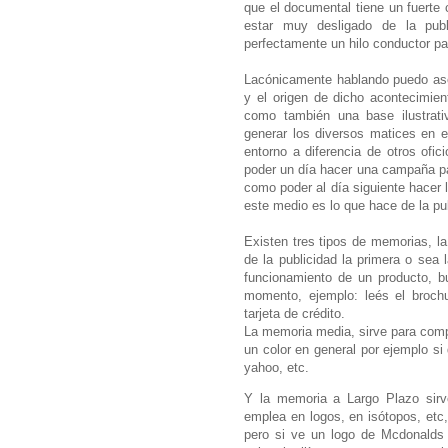
que el documental tiene un fuerte 
estar muy desligado de la pub
perfectamente un hilo conductor pa
Lacónicamente hablando puedo ase
y el origen de dicho acontecimien
como también una base ilustrati
generar los diversos matices en e
entorno a diferencia de otros ofi
poder un día hacer una campaña pa
como poder al día siguiente hacer
este medio es lo que hace de la pu
Existen tres tipos de memorias, la
de la publicidad la primera o sea 
funcionamiento de un producto, b
momento, ejemplo: leés el broch
tarjeta de crédito.
La memoria media, sirve para comp
un color en general por ejemplo s
yahoo, etc.
Y la memoria a Largo Plazo sirv
emplea en logos, en isótopos, etc,
pero si ve un logo de Mcdonalds 