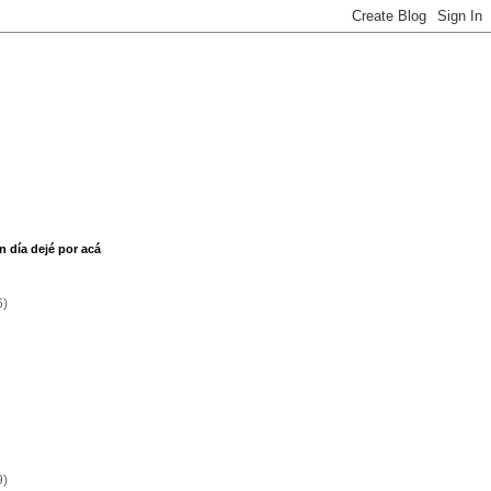
n día dejé por acá
6)
9)