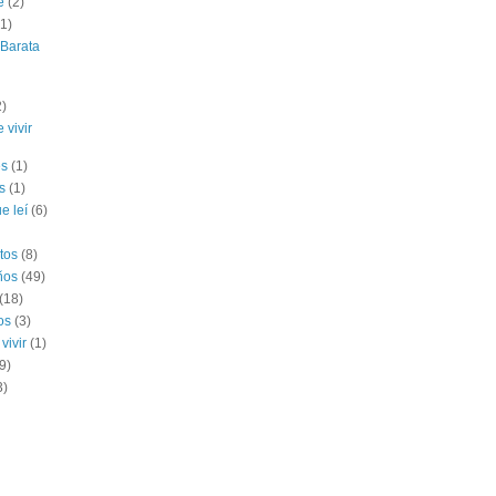
e
(2)
(1)
 Barata
2)
 vivir
es
(1)
s
(1)
e leí
(6)
tos
(8)
ños
(49)
(18)
os
(3)
vivir
(1)
9)
3)