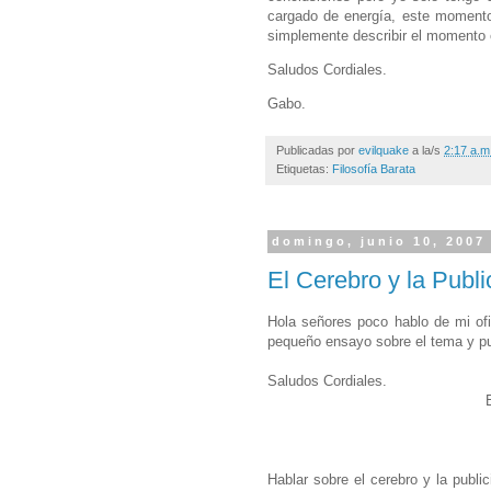
cargado de energía, este momento
simplemente describir el momento 
Saludos Cordiales.
Gabo.
Publicadas por
evilquake
a la/s
2:17 a.m
Etiquetas:
Filosofía Barata
domingo, junio 10, 2007
El Cerebro y la Publi
Hola señores poco hablo de mi of
pequeño ensayo sobre el tema y pu
Saludos Cordiales.
Hablar sobre el cerebro y la publi