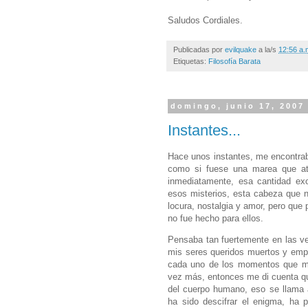
Saludos Cordiales.
Publicadas por
evilquake
a la/s
12:56 a.
Etiquetas:
Filosofía Barata
domingo, junio 17, 2007
Instantes...
Hace unos instantes, me encontrab
como si fuese una marea que ata
inmediatamente, esa cantidad ex
esos misterios, esta cabeza que n
locura, nostalgia y amor, pero que
no fue hecho para ellos.
Pensaba tan fuertemente en las v
mis seres queridos muertos y emp
cada uno de los momentos que me 
vez más, entonces me di cuenta que
del cuerpo humano, eso se llama 
ha sido descifrar el enigma, ha 