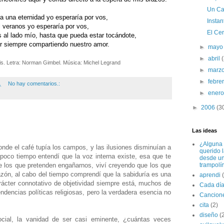
Un C
a una eternidad yo esperaría por vos,
Instant
l veranos yo esperaría por vos,
El Cer
 al lado mío, hasta que pueda estar tocándote,
r siempre compartiendo nuestro amor.
►
may
►
abril
s. Letra: Norman Gimbel. Música: Michel Legrand
►
marz
►
febre
.
No hay comentarios.:
►
ener
►
2006
(3
Las ideas
¿Alguna 
nde el café tupía los campos, y las ilusiones disminuían a
querido 
poco tiempo entendí que la voz interna existe, esa que te
desde u
e los que pretenden engañarnos, viví creyendo que los que
trampolí
zón, al cabo del tiempo comprendí que la sabiduría es una
aprendi
rácter connotativo de objetividad siempre está, muchos de
Cada dí
ndencias políticas religiosas, pero la verdadera esencia no
Cancion
cita
(2)
diseño
(
ocial, la vanidad de ser casi eminente, ¿cuántas veces