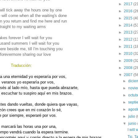
►
2017
(2
will tick away the hours one by one
►
2016
(2
 will come when all the waiting's done
►
2015
(4
 you return and find me here and run
►
2014
(5
traight to my waiting arms
►
2013
(2
takes forever I will wait for you
►
2012
(1
usand summers I will wait for you
►
2011
(1
 here beside me, till I'm touching you
►
2010
(3
forevermore sharing our love
►
2009
(3
Traducción:
►
2008
(2
▼
2007
(5
a una eternidad yo esperaría por vos,
►
dici
l veranos yo esperaría por vos,
sés al lado mío, hasta que pueda abrazarte,
►
novi
escuchar tu suspiro aquí en mis brazos.
►
octub
►
sept
tes dando vueltas, donde quiera que vayas,
►
agos
zón crees que en mi corazón lo sé,
 por siempre, esperaré por vos.
►
julio
(
▼
junio
j marcará las horas una por una,
I will 
empo vendrá cuando la espera termine.
Tic, T
ncontrés aquí y corrás directo a la espera de mis brazos.