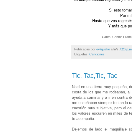
Si esto tomar
Por mi
Hasta que vos regresés
Y más que po
Canta: Connie Franci
Publicadas por
evilquake
a la/s
7:26 p.m
Etiquetas:
Canciones
Tic, Tac,Tic, Tac
Nací en una tierra muy pequeña, do
costa de los que me rodeaban, al 
ayuda a caminar y a ir en contra d
me enseñaban siempre tenían la ra
cuestión muy subjetiva, pero el ca
los valores escurren en miles de te
te acompaña.
Dejemos de lado el maquillaje s