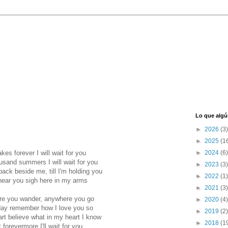
Lo que algú
►
2026
(3)
►
2025
(1
takes forever I will wait for you
►
2024
(6)
usand summers I will wait for you
►
2023
(3)
 back beside me, till I'm holding you
►
2022
(1)
I hear you sigh here in my arms
►
2021
(3)
e you wander, anywhere you go
►
2020
(4)
ay remember how I love you so
►
2019
(2)
art believe what in my heart I know
►
2018
(1
 forevermore I'll wait for you