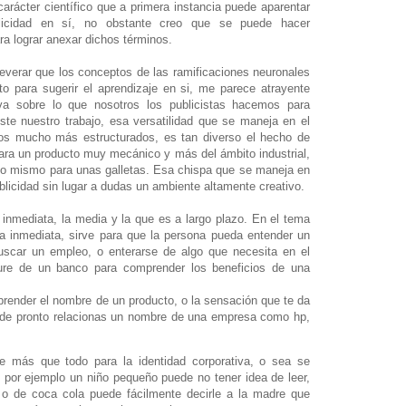
carácter científico que a primera instancia puede aparentar
licidad en sí, no obstante creo que se puede hacer
ra lograr anexar dichos términos.
verar que los conceptos de las ramificaciones neuronales
to para sugerir el aprendizaje en si, me parece atrayente
va sobre lo que nosotros los publicistas hacemos para
ste nuestro trabajo, esa versatilidad que se maneja en el
cios mucho más estructurados, es tan diverso el hecho de
ra un producto muy mecánico y más del ámbito industrial,
 lo mismo para unas galletas. Esa chispa que se maneja en
blicidad sin lugar a dudas un ambiente altamente creativo.
 inmediata, la media y la que es a largo plazo. En el tema
la inmediata, sirve para que la persona pueda entender un
uscar un empleo, o enterarse de algo que necesita en el
ure de un banco para comprender los beneficios de una
render el nombre de un producto, o la sensación que te da
i de pronto relacionas un nombre de una empresa como hp,
e más que todo para la identidad corporativa, o sea se
 por ejemplo un niño pequeño puede no tener idea de leer,
o de coca cola puede fácilmente decirle a la madre que