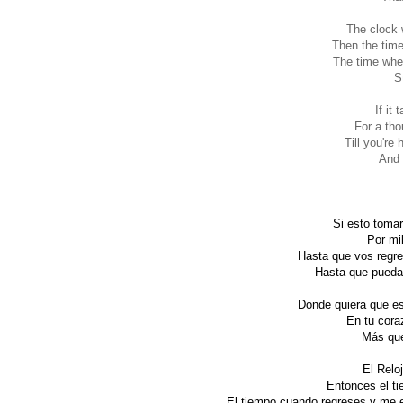
The clock 
Then the time
The time when
S
If it 
For a tho
Till you're
And 
Si esto tomar
Por mi
Hasta que vos regre
Hasta que pueda 
Donde quiera que es
En tu cora
Más que
El Relo
Entonces el ti
El tiempo cuando regreses y me e