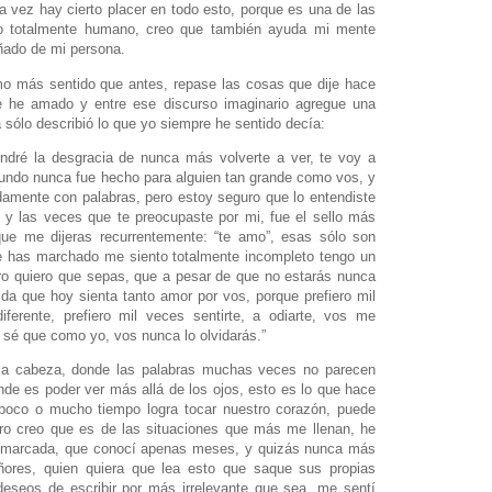
a vez hay cierto placer en todo esto, porque es una de las
o totalmente humano, creo que también ayuda mi mente
ñado de mi persona.
mo más sentido que antes, repase las cosas que dije hace
e he amado y entre ese discurso imaginario agregue una
 sólo describió lo que yo siempre he sentido decía:
ndré la desgracia de nunca más volverte a ver, te voy a
undo nunca fue hecho para alguien tan grande como vos, y
radamente con palabras, pero estoy seguro que lo entendiste
 y las veces que te preocupaste por mi, fue el sello más
ue me dijeras recurrentemente: “te amo”, esas sólo son
te has marchado me siento totalmente incompleto tengo un
ro quiero que sepas, que a pesar de que no estarás nunca
da que hoy sienta tanto amor por vos, porque prefiero mil
iferente, prefiero mil veces sentirte, a odiarte, vos me
y sé que como yo, vos nunca lo olvidarás.”
 la cabeza, donde las palabras muchas veces no parecen
de es poder ver más allá de los ojos, esto es lo que hace
n poco o mucho tiempo logra tocar nuestro corazón, puede
ero creo que es de las situaciones que más me llenan, he
o marcada, que conocí apenas meses, y quizás nunca más
eñores, quien quiera que lea esto que saque sus propias
deseos de escribir por más irrelevante que sea, me sentí