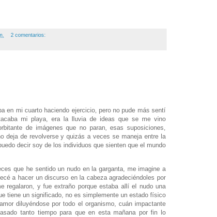
m.
2 comentarios:
a en mi cuarto haciendo ejercicio, pero no pude más sentí
caba mi playa, era la lluvia de ideas que se me vino
orbitante de imágenes que no paran, esas suposiciones,
o deja de revolverse y quizás a veces se maneja entre la
 puedo decir soy de los individuos que sienten que el mundo
eces que he sentido un nudo en la garganta, me imagine a
ecé a hacer un discurso en la cabeza agradeciéndoles por
regalaron, y fue extraño porque estaba allí el nudo una
 tiene un significado, no es simplemente un estado físico
amor diluyéndose por todo el organismo, cuán impactante
pasado tanto tiempo para que en esta mañana por fin lo