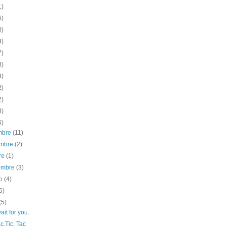
1)
6)
0)
3)
7)
3)
8)
2)
2)
8)
6)
embre
(11)
embre
(2)
re
(1)
iembre
(3)
to
(4)
6)
(5)
wait for you.
ac,Tic, Tac