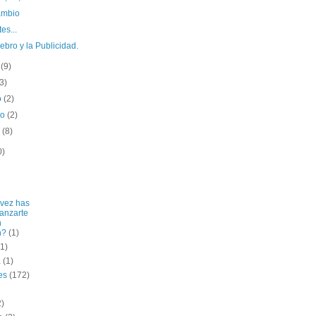
ambio
es...
ebro y la Publicidad.
o
(9)
(3)
o
(2)
ro
(2)
o
(8)
0)
vez has
lanzarte
n
n?
(1)
(1)
a
(1)
es
(172)
2)