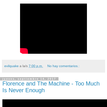
evilquake
a la/s
7:00 p.m.
No hay comentarios.:
jueves, septiembre 14, 2017
Florence and The Machine - Too Much
Is Never Enough