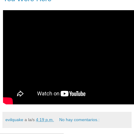
evilquake
a la/s
4:19 p.m.
No hay comentarios.: