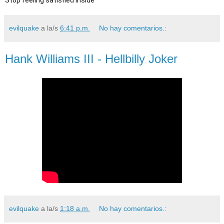
Stop feeling satisfied inside﻿
evilquake
a la/s
6:41 p.m.
No hay comentarios.:
Hank Williams III - Hellbilly Joker
evilquake
a la/s
1:18 a.m.
No hay comentarios.: