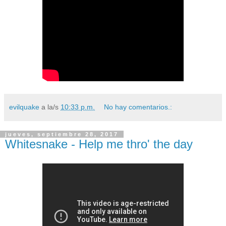
evilquake
a la/s
10:33 p.m.
No hay comentarios.:
jueves, septiembre 28, 2017
Whitesnake - Help me thro' the day