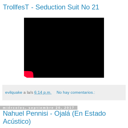
TrollfesT - Seduction Suit No 21
evilquake
a la/s
6:14 p.m.
No hay comentarios.:
miércoles, septiembre 20, 2017
Nahuel Pennisi - Ojalá (En Estado
Acústico)