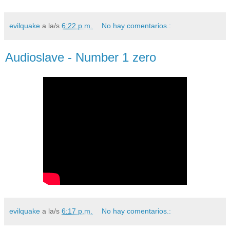
evilquake
a la/s
6:22 p.m.
No hay comentarios.:
Audioslave - Number 1 zero
evilquake
a la/s
6:17 p.m.
No hay comentarios.: