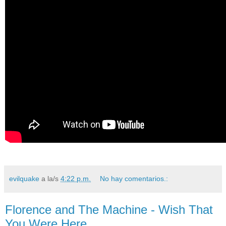
evilquake
a la/s
4:22 p.m.
No hay comentarios.:
Florence and The Machine - Wish That
You Were Here