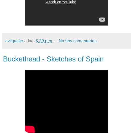
evilquake
a la/s
6:29 p.m.
No hay comentarios.:
Buckethead - Sketches of Spain