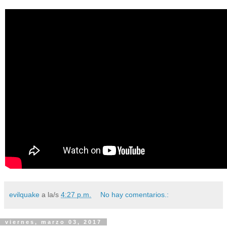
evilquake
a la/s
4:27 p.m.
No hay comentarios.:
viernes, marzo 03, 2017