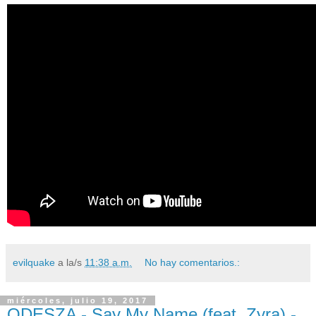
evilquake
a la/s
11:38 a.m.
No hay comentarios.:
miércoles, julio 19, 2017
ODESZA - Say My Name (feat. Zyra) -