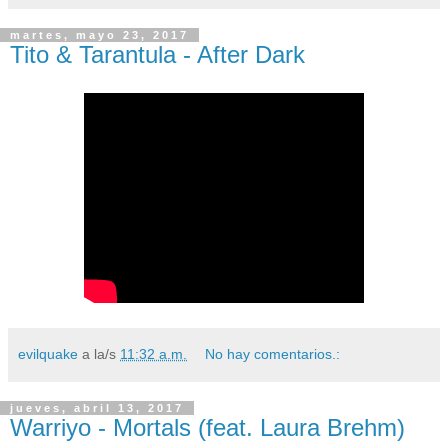
martes, mayo 23, 2017
Tito & Tarantula - After Dark
evilquake
a la/s
11:32 a.m.
No hay comentarios.:
jueves, abril 13, 2017
Warriyo - Mortals (feat. Laura Brehm)