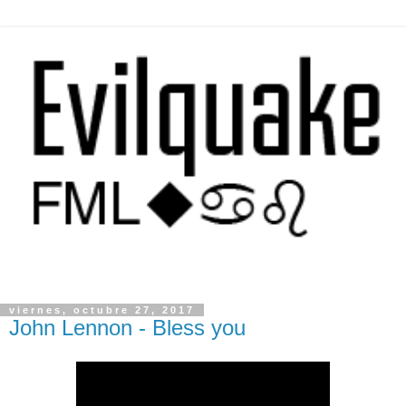
viernes, octubre 27, 2017
John Lennon - Bless you