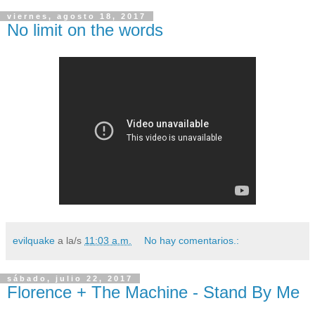
viernes, agosto 18, 2017
No limit on the words
evilquake
a la/s
11:03 a.m.
No hay comentarios.:
sábado, julio 22, 2017
Florence + The Machine - Stand By Me