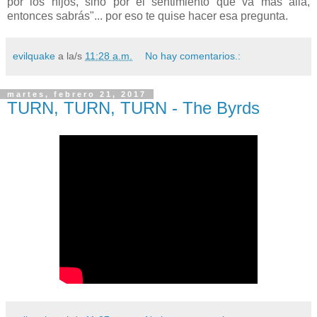
por los hijos, sino por el sentimiento que va más alla,
entonces sabrás"... por eso te quise hacer esa pregunta.
evilquake
a la/s
11:28 a.m.
No hay comentarios.:
martes, febrero 21, 2017
TURN, TURN, TURN - The Byrds