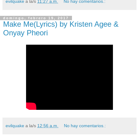
evilquake
a la/s
11:27 a.m.
No hay comentarios.:
domingo, febrero 19, 2017
Make Me(Lyrics) by Kristen Agee &
Onyay Pheori
evilquake
a la/s
12:56 a.m.
No hay comentarios.: