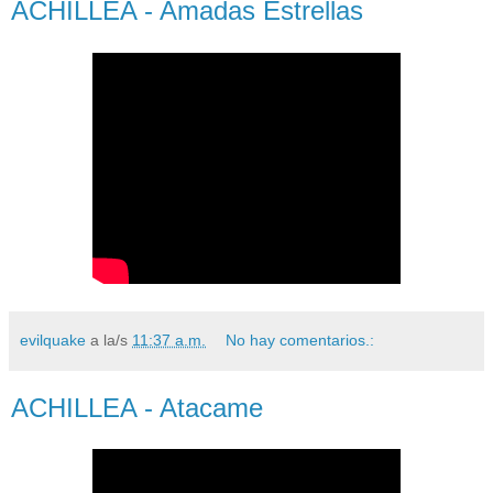
ACHILLEA - Amadas Estrellas
evilquake
a la/s
11:37 a.m.
No hay comentarios.:
ACHILLEA - Atacame