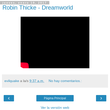
jueves, enero 19, 2017
Robin Thicke - Dreamworld
evilquake
a la/s
9:37 a.m.
No hay comentarios.:
‹
›
Página Principal
Ver la versión web