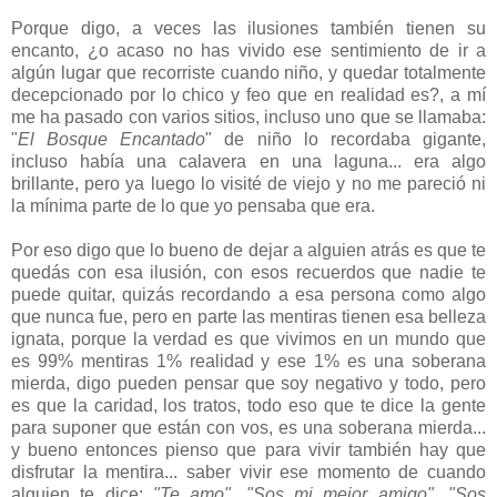
Porque digo, a veces las ilusiones también tienen su
encanto, ¿o acaso no has vivido ese sentimiento de ir a
algún lugar que recorriste cuando niño, y quedar totalmente
decepcionado por lo chico y feo que en realidad es?, a mí
me ha pasado con varios sitios, incluso uno que se llamaba:
"
El Bosque Encantado
" de niño lo recordaba gigante,
incluso había una calavera en una laguna... era algo
brillante, pero ya luego lo visité de viejo y no me pareció ni
la mínima parte de lo que yo pensaba que era.
Por eso digo que lo bueno de dejar a alguien atrás es que te
quedás con esa ilusión, con esos recuerdos que nadie te
puede quitar, quizás recordando a esa persona como algo
que nunca fue, pero en parte las mentiras tienen esa belleza
ignata, porque la verdad es que vivimos en un mundo que
es 99% mentiras 1% realidad y ese 1% es una soberana
mierda, digo pueden pensar que soy negativo y todo, pero
es que la caridad, los tratos, todo eso que te dice la gente
para suponer que están con vos, es una soberana mierda...
y bueno entonces pienso que para vivir también hay que
disfrutar la mentira... saber vivir ese momento de cuando
alguien te dice:
"Te amo", "Sos mi mejor amigo", "Sos