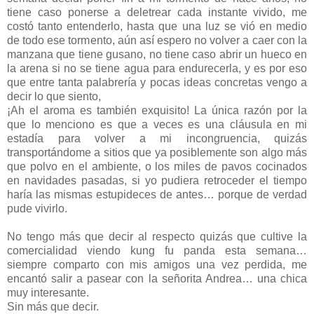
tiene caso ponerse a deletrear cada instante vivido, me
costó tanto entenderlo, hasta que una luz se vió en medio
de todo ese tormento, aún así espero no volver a caer con la
manzana que tiene gusano, no tiene caso abrir un hueco en
la arena si no se tiene agua para endurecerla, y es por eso
que entre tanta palabrería y pocas ideas concretas vengo a
decir lo que siento,
¡Ah el aroma es también exquisito! La única razón por la
que lo menciono es que a veces es una cláusula en mi
estadía para volver a mi incongruencia, quizás
transportándome a sitios que ya posiblemente son algo más
que polvo en el ambiente, o los miles de pavos cocinados
en navidades pasadas, si yo pudiera retroceder el tiempo
haría las mismas estupideces de antes… porque de verdad
pude vivirlo.
No tengo más que decir al respecto quizás que cultive la
comercialidad viendo kung fu panda esta semana…
siempre comparto con mis amigos una vez perdida, me
encantó salir a pasear con la señorita Andrea… una chica
muy interesante.
Sin más que decir.