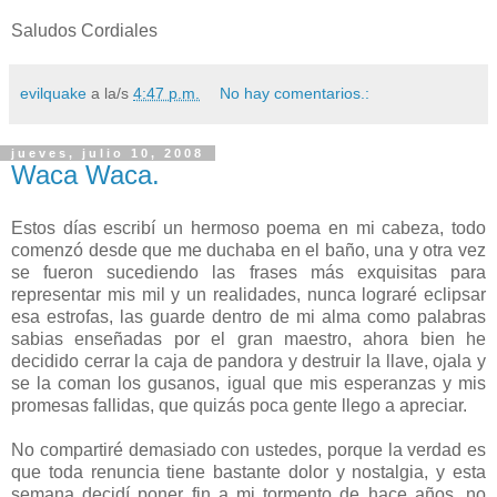
Saludos Cordiales
evilquake
a la/s
4:47 p.m.
No hay comentarios.:
jueves, julio 10, 2008
Waca Waca.
Estos días escribí un hermoso poema en mi cabeza, todo
comenzó desde que me duchaba en el baño, una y otra vez
se fueron sucediendo las frases más exquisitas para
representar mis mil y un realidades, nunca lograré eclipsar
esa estrofas, las guarde dentro de mi alma como palabras
sabias enseñadas por el gran maestro, ahora bien he
decidido cerrar la caja de pandora y destruir la llave, ojala y
se la coman los gusanos, igual que mis esperanzas y mis
promesas fallidas, que quizás poca gente llego a apreciar.
No compartiré demasiado con ustedes, porque la verdad es
que toda renuncia tiene bastante dolor y nostalgia, y esta
semana decidí poner fin a mi tormento de hace años, no