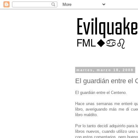
martes, marzo 18, 2008
El guardián entre el
El guardián entre el Centeno.
Hace unas semanas me enteré que
libro, averiguando más me di cue
libro maldito.
Por lo tanto decidí adquirirlo para
libros nuevos, cuando utilizo uno
con estos comentarios, pero bueno