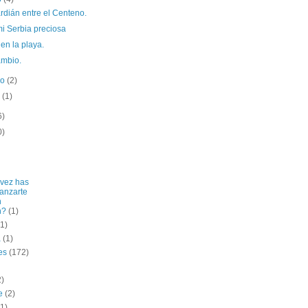
rdián entre el Centeno.
i Serbia preciosa
en la playa.
mbio.
ro
(2)
o
(1)
6)
0)
vez has
lanzarte
n
n?
(1)
(1)
a
(1)
es
(172)
2)
e
(2)
(1)