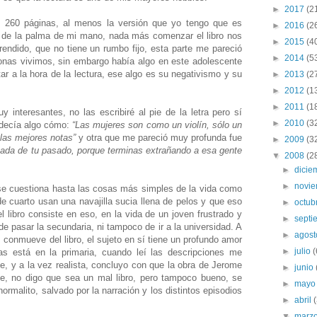
►
2017
(2
s 260 páginas, al menos la versión que yo tengo que es
►
2016
(2
 de la palma de mi mano, nada más comenzar el libro nos
►
2015
(4
ndido, que no tiene un rumbo fijo, esta parte me pareció
►
2014
(5
onas vivimos, sin embargo había algo en este adolescente
 a la hora de la lectura, ese algo es su negativismo y su
►
2013
(2
►
2012
(1
►
2011
(1
 interesantes, no las escribiré al pie de la letra pero sí
►
2010
(3
 decía algo cómo:
“Las mujeres son como un violín, sólo un
las mejores notas”
y otra que me pareció muy profunda fue
►
2009
(3
ada de tu pasado, porque terminas extrañando a esa gente
▼
2008
(2
►
dici
►
novi
se cuestiona hasta las cosas más simples de la vida como
 cuarto usan una navajilla sucia llena de pelos y que eso
►
octub
l libro consiste en eso, en la vida de un joven frustrado y
►
sept
de pasar la secundaria, ni tampoco de ir a la universidad. A
►
agos
 conmueve del libro, el sujeto en sí tiene un profundo amor
►
julio
(
 está en la primaria, cuando leí las descripciones me
, y a la vez realista, concluyo con que la obra de Jerome
►
junio
le, no digo que sea un mal libro, pero tampoco bueno, se
►
may
ormalito, salvado por la narración y los distintos episodios
►
abril
▼
marz