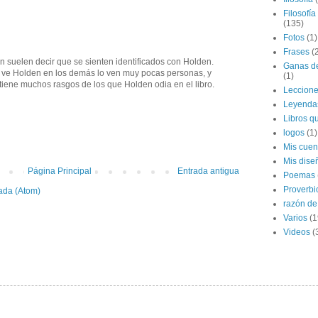
Filosofía
(135)
Fotos
(1)
Frases
(
n suelen decir que se sienten identificados con Holden.
Ganas de
e ve Holden en los demás lo ven muy pocas personas, y
(1)
tiene muchos rasgos de los que Holden odia en el libro.
Leccion
Leyenda
Libros qu
logos
(1)
Mis cuen
Mis dise
Página Principal
Entrada antigua
Poemas
Proverbi
ada (Atom)
razón de 
Varios
(1
Videos
(