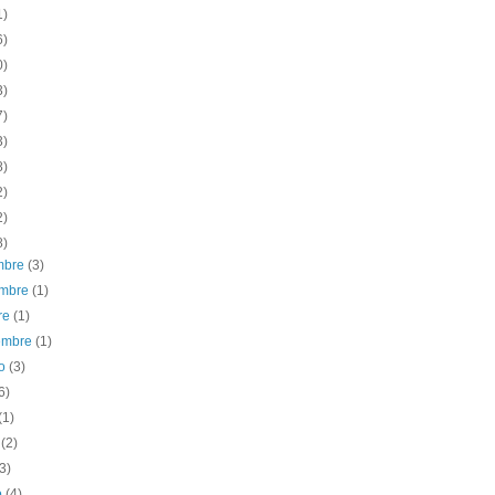
1)
6)
0)
3)
7)
3)
8)
2)
2)
8)
embre
(3)
embre
(1)
re
(1)
iembre
(1)
to
(3)
6)
(1)
o
(2)
(3)
o
(4)