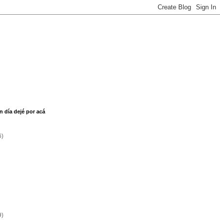
n día dejé por acá
6)
9)