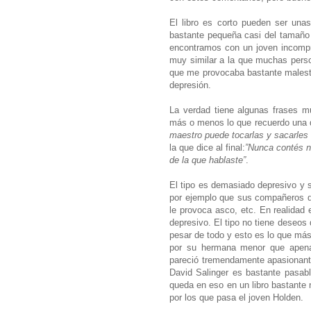
El libro es corto pueden ser una
bastante pequeña casi del tamaño
encontramos con un joven incompre
muy similar a la que muchas pers
que me provocaba bastante malestar
depresión.
La verdad tiene algunas frases muy
más o menos lo que recuerdo una
maestro puede tocarlas y sacarles 
la que dice al final:
”Nunca contés n
de la que hablaste”
.
El tipo es demasiado depresivo y 
por ejemplo que sus compañeros de
le provoca asco, etc. En realidad e
depresivo. El tipo no tiene deseos 
pesar de todo y esto es lo que más
por su hermana menor que apenas
pareció tremendamente apasionante
David Salinger es bastante pasab
queda en eso en un libro bastante n
por los que pasa el joven Holden.