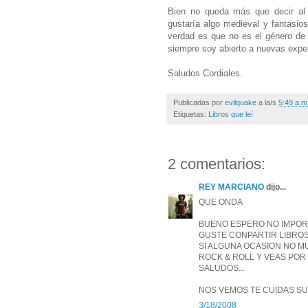
Bien no queda más que decir al 
gustaría algo medieval y fantasioso
verdad es que no es el género de m
siempre soy abierto a nuevas exper
Saludos Cordiales.
Publicadas por
evilquake
a la/s
5:49 a.m
Etiquetas:
Libros que leí
2 comentarios:
REY MARCIANO
dijo...
QUE ONDA
BUENO ESPERO NO IMPOR
GUSTE CONPARTIR LIBROS 
SI ALGUNA OCASION NO M
ROCK & ROLL Y VEAS POR
SALUDOS...
NOS VEMOS TE CUIDAS SUE
3/18/2008