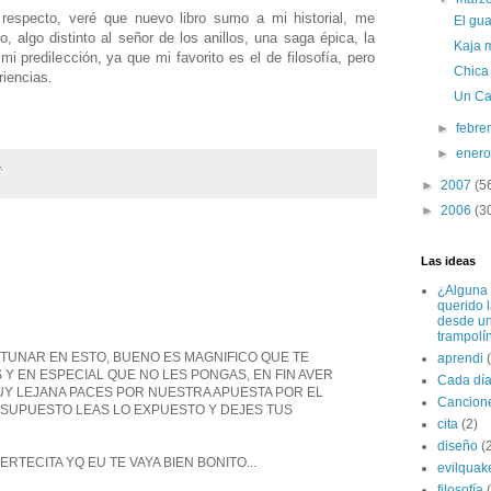
respecto, veré que nuevo libro sumo a mi historial, me
El gua
, algo distinto al señor de los anillos, una saga épica, la
Kaja m
i predilección, ya que mi favorito es el de filosofía, pero
Chica 
iencias.
Un Ca
►
febre
►
ener
.
►
2007
(5
►
2006
(3
Las ideas
¿Alguna 
querido 
desde u
trampolí
TUNAR EN ESTO, BUENO ES MAGNIFICO QUE TE
aprendi
Y EN ESPECIAL QUE NO LES PONGAS, EN FIN AVER
Cada dí
UY LEJANA PACES POR NUESTRA APUESTA POR EL
Cancion
 SUPUESTO LEAS LO EXPUESTO Y DEJES TUS
cita
(2)
diseño
(
RTECITA YQ EU TE VAYA BIEN BONITO...
evilquak
filosofía