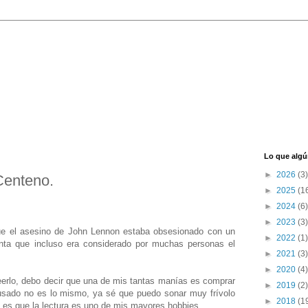
Lo que algú
►
2026
(3)
 Centeno.
►
2025
(1
►
2024
(6)
►
2023
(3)
 el asesino de John Lennon estaba obsesionado con un
►
2022
(1)
nta que incluso era considerado por muchas personas el
►
2021
(3)
►
2020
(4)
 leerlo, debo decir que una de mis tantas manías es comprar
►
2019
(2)
 usado no es lo mismo, ya sé que puedo sonar muy frívolo
►
2018
(1
 es que la lectura es uno de mis mayores hobbies.