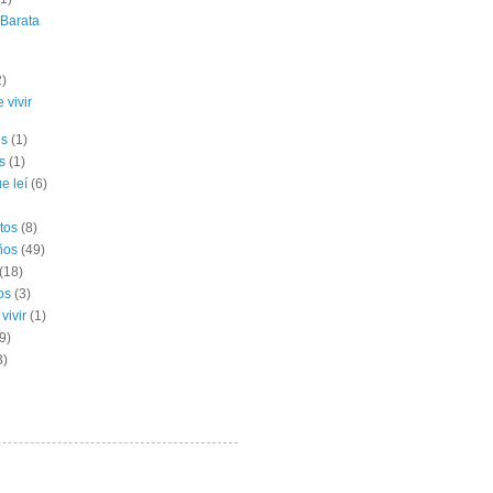
 Barata
2)
 vivir
es
(1)
s
(1)
e leí
(6)
tos
(8)
ños
(49)
(18)
os
(3)
vivir
(1)
9)
3)