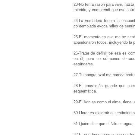
23-No tenía razón para vivir, hast
mi vida, y comprendí que ese astro 
24-La verdadera fuerza la encuent
contemplada evoca miles de sentim
25-El momento en que me he senti
abandonaron todos, incluyendo la 
26-Tratar de definir belleza es co
en él, pero no sé ponen de acu
estándares.
27-Tu sangre azul me parece profu
28-El caos más grande que puede
esquemática.
29-El Adn es como el alma, tiene u
30-Llorar es exprimir el sentimient
31-Quien dice que el Nilo es agua,
32-El que busca como pena el fusil