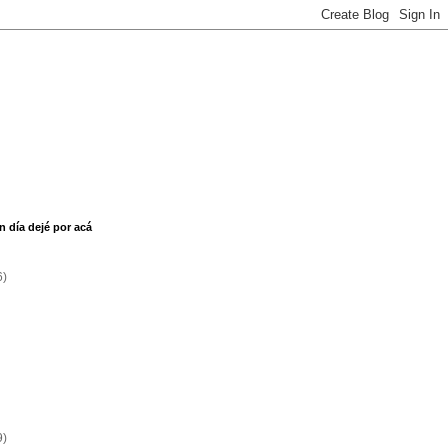
n día dejé por acá
6)
9)