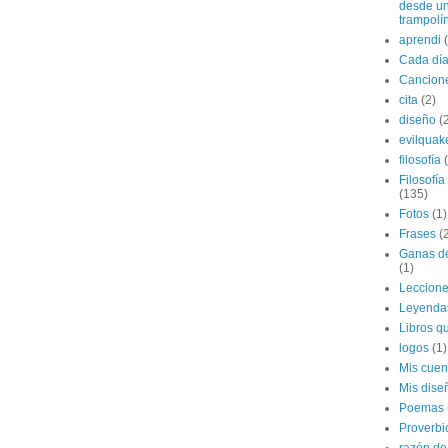
desde u
trampolí
aprendi
Cada dí
Cancion
cita
(2)
diseño
(
evilquak
filosofía
Filosofía
(135)
Fotos
(1)
Frases
(
Ganas de
(1)
Leccion
Leyenda
Libros qu
logos
(1)
Mis cuen
Mis dise
Poemas
Proverbi