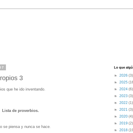
07
Lo que algú
►
2026
(3)
ropios 3
►
2025
(1
ios que he ido inventando.
►
2024
(6)
►
2023
(3)
►
2022
(1)
►
2021
(3)
Lista de proverbios.
►
2020
(4)
►
2019
(2)
lo se piensa y nunca se hace.
►
2018
(1