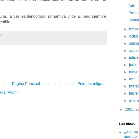
Arte
Prome
una, la ves esplendorosa, romántica y bella, pero siempre
Dicie
esible.
►
novi
m.
►
octub
►
sept
►
agos
►
julio
(
:
►
junio
►
may
►
abril
Página Principal
Entrada antigua
►
marz
ada (Atom)
►
febre
►
ener
►
2006
(3
Las ideas
¿Alguna 
querido 