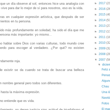
►
2017
(2
a que un día observe al sol, entonces hice una analogía con
vive para dar lo mejor de sí para nosotros, eso es la vida.
►
2016
(2
►
2015
(4
ras en cualquier expresión artística, que después de ser
►
2014
(5
ientos en tu persona.
►
2013
(2
do más profundamente en soledad, ha sido el día que me
►
2012
(1
persona más importante: yo mismo...
►
2011
(1
►
2010
(3
mo hablar sobre Dios con varias culturas, todo mundo cree
erdo para escoger al verdadero. ¿Por qué? no existen
►
2009
(3
►
2008
(2
▼
2007
(5
ndamente roja.
▼
dici
Feliz 
 existir se da cuando se trata de buscar una belleza
Penas
Algun
n nombre general pero todos son diferentes.
Chau 
o hasta la máxima expresión.
Una l
Navid
 no entiende que es vida.
Fotos 
El mar
amiento, no desea justicia sino actitud de triunfalismo al