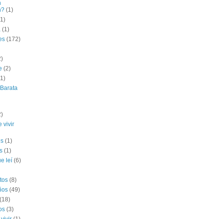
n
n?
(1)
(1)
a
(1)
es
(172)
2)
e
(2)
(1)
 Barata
2)
 vivir
es
(1)
s
(1)
e leí
(6)
tos
(8)
ños
(49)
(18)
os
(3)