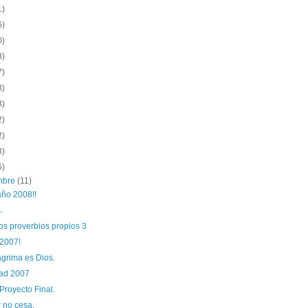
1)
6)
0)
3)
7)
3)
8)
2)
2)
8)
6)
embre
(11)
año 2008!!
.
os proverbios propios 3
2007!
ágrima es Dios.
ad 2007
Proyecto Final.
 no cesa.