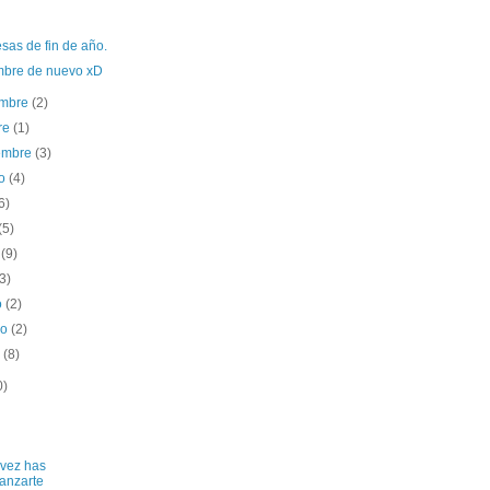
sas de fin de año.
mbre de nuevo xD
embre
(2)
re
(1)
iembre
(3)
to
(4)
6)
(5)
o
(9)
(3)
o
(2)
ro
(2)
o
(8)
0)
vez has
lanzarte