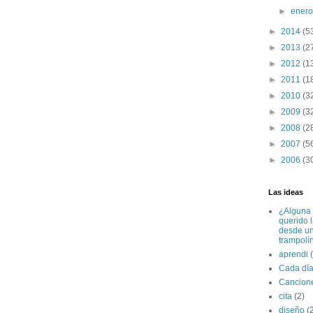
►
ener
►
2014
(5
►
2013
(2
►
2012
(1
►
2011
(1
►
2010
(3
►
2009
(3
►
2008
(2
►
2007
(5
►
2006
(3
Las ideas
¿Alguna 
querido 
desde u
trampolí
aprendi
Cada dí
Cancion
cita
(2)
diseño
(