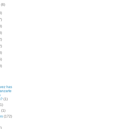
o
(6)
3)
7)
3)
8)
2)
2)
8)
6)
0)
vez has
lanzarte
n
n?
(1)
(1)
a
(1)
es
(172)
2)