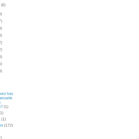
o
(6)
3)
7)
3)
8)
2)
2)
8)
6)
0)
vez has
lanzarte
n
n?
(1)
(1)
a
(1)
es
(172)
2)