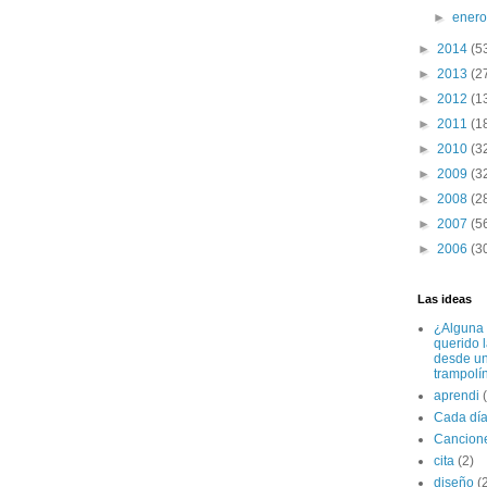
►
ener
►
2014
(5
►
2013
(2
►
2012
(1
►
2011
(1
►
2010
(3
►
2009
(3
►
2008
(2
►
2007
(5
►
2006
(3
Las ideas
¿Alguna 
querido 
desde u
trampolí
aprendi
Cada dí
Cancion
cita
(2)
diseño
(