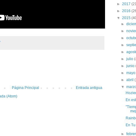
►
2017
(2
►
2016
(2
▼
2015
(4
►
dici
►
novi
►
octub
.
►
sept
►
agos
►
julio
(
:
►
junio
►
may
►
abril
▼
marz
Página Principal
Entrada antigua
Hozie
ada (Atom)
En est
"Tiemp
mej
Rainb
En Tu
►
febre