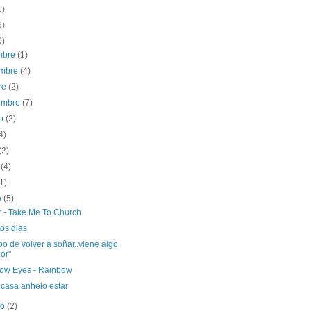
1)
6)
0)
embre
(1)
embre
(4)
re
(2)
iembre
(7)
to
(2)
4)
(2)
o
(4)
(1)
o
(5)
r - Take Me To Church
os dias
o de volver a soñar..viene algo
or"
ow Eyes - Rainbow
 casa anhelo estar
ro
(2)