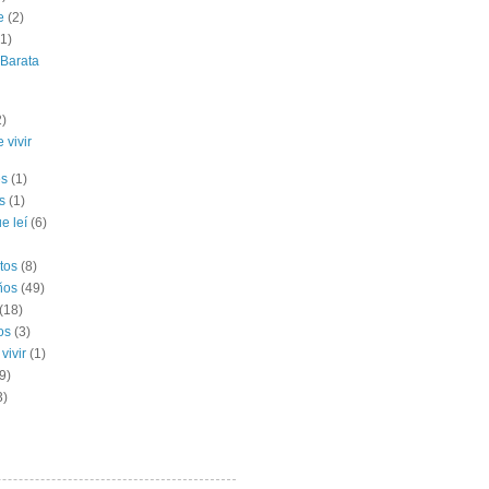
e
(2)
(1)
 Barata
2)
 vivir
es
(1)
s
(1)
e leí
(6)
tos
(8)
ños
(49)
(18)
os
(3)
vivir
(1)
9)
3)