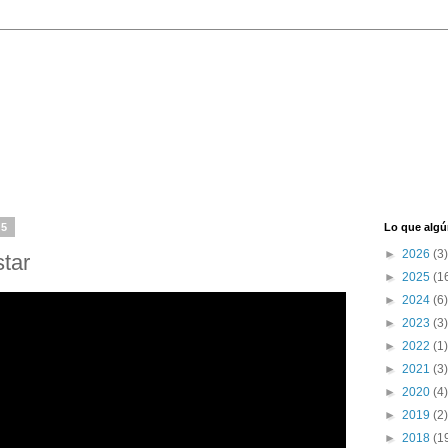
15
Lo que algú
►
2026
(3)
tar
►
2025
(1
►
2024
(6)
►
2023
(3)
►
2022
(1)
►
2021
(3)
►
2020
(4)
►
2019
(2)
►
2018
(1