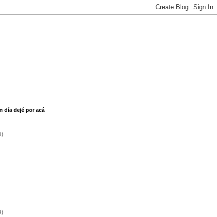
n día dejé por acá
6)
9)