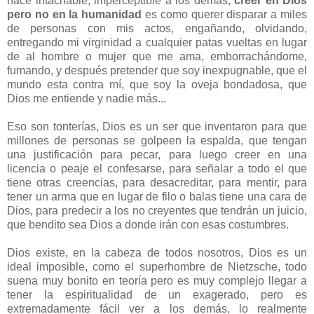
hace intachable, imperceptible a los demás,
creer en Dios
pero no en la humanidad
es como querer disparar a miles
de personas con mis actos, engañando, olvidando,
entregando mi virginidad a cualquier patas vueltas en lugar
de al hombre o mujer que me ama, emborrachándome,
fumando, y después pretender que soy inexpugnable, que el
mundo esta contra mí, que soy la oveja bondadosa, que
Dios me entiende y nadie más...
Eso son tonterías, Dios es un ser que inventaron para que
millones de personas se golpeen la espalda, que tengan
una justificación para pecar, para luego creer en una
licencia o peaje el confesarse, para señalar a todo el que
tiene otras creencias, para desacreditar, para mentir, para
tener un arma que en lugar de filo o balas tiene una cara de
Dios, para predecir a los no creyentes que tendrán un juicio,
que bendito sea Dios a donde irán con esas costumbres.
Dios existe, en la cabeza de todos nosotros, Dios es un
ideal imposible, como el superhombre de Nietzsche, todo
suena muy bonito en teoría pero es muy complejo llegar a
tener la espiritualidad de un exagerado, pero es
extremadamente fácil ver a los demás, lo realmente