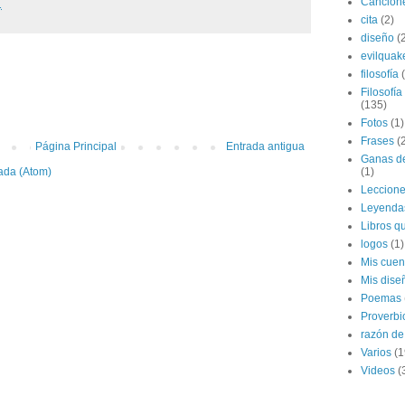
Cancion
.
cita
(2)
diseño
(
evilquak
filosofía
:
Filosofía
(135)
Fotos
(1)
Frases
(
Página Principal
Entrada antigua
Ganas de
ada (Atom)
(1)
Leccion
Leyenda
Libros qu
logos
(1)
Mis cuen
Mis dise
Poemas
Proverbi
razón de 
Varios
(1
Videos
(