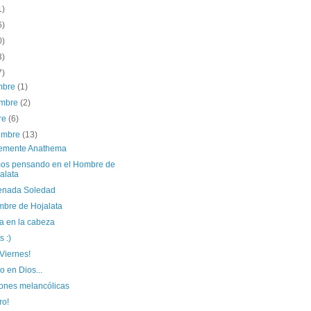
1)
6)
0)
3)
7)
embre
(1)
embre
(2)
re
(6)
iembre
(13)
emente Anathema
os pensando en el Hombre de
alata
nada Soledad
mbre de Hojalata
a en la cabeza
 :)
 Viernes!
o en Dios...
ones melancólicas
ro!