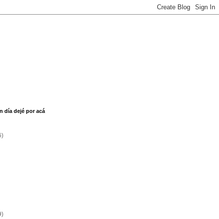
n día dejé por acá
6)
9)