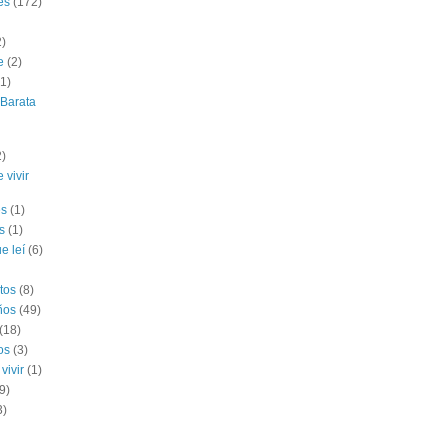
es
(172)
2)
e
(2)
(1)
 Barata
2)
 vivir
es
(1)
s
(1)
e leí
(6)
tos
(8)
ños
(49)
(18)
os
(3)
vivir
(1)
9)
3)