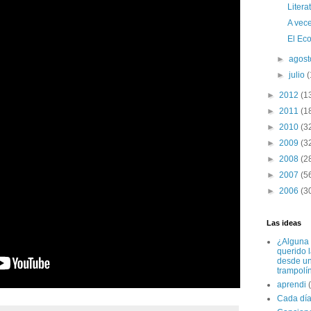
Litera
A vece
El Ec
►
agos
►
julio
(
►
2012
(1
►
2011
(1
►
2010
(3
►
2009
(3
►
2008
(2
►
2007
(5
►
2006
(3
Las ideas
¿Alguna 
querido 
desde u
trampolí
aprendi
Cada dí