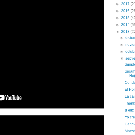
►
2017
(2
►
2016
(2
►
2015
(4
►
2014
(5
▼
2013
(2
►
dici
►
novi
►
octub
▼
sept
Simpl
Sigam
Hoj
Conde
El Ho
La caj
Thanks
¡Feliz
Yo cre
Canci
Maest