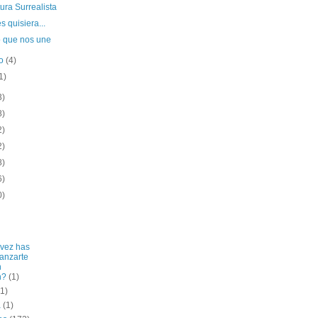
tura Surrealista
s quisiera...
o que nos une
to
(4)
1)
3)
8)
2)
2)
8)
6)
0)
vez has
lanzarte
n
n?
(1)
(1)
a
(1)