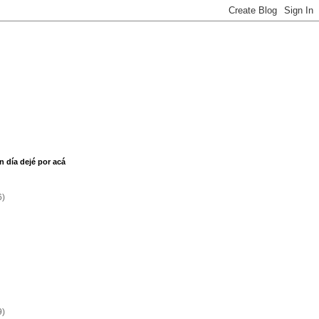
n día dejé por acá
6)
9)