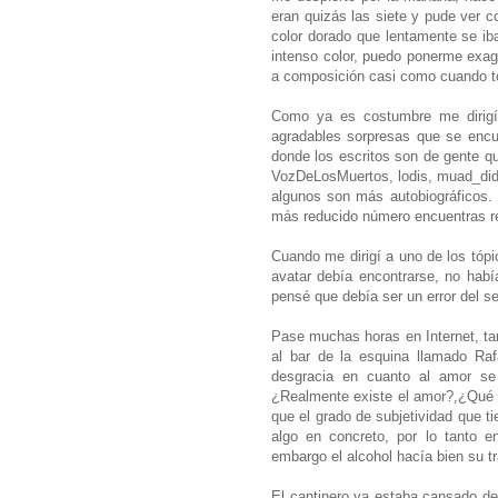
eran quizás las siete y pude ver 
color dorado que lentamente se iba
intenso color, puedo ponerme exag
a composición casi como cuando to
Como ya es costumbre me dirigí 
agradables sorpresas que se encuen
donde los escritos son de gente 
VozDeLosMuertos, lodis, muad_did, e
algunos son más autobiográficos. 
más reducido número encuentras re
Cuando me dirigí a uno de los tópi
avatar debía encontrarse, no hab
pensé que debía ser un error del s
Pase muchas horas en Internet, ta
al bar de la esquina llamado Ra
desgracia en cuanto al amor se 
¿Realmente existe el amor?,¿Qué e
que el grado de subjetividad que t
algo en concreto, por lo tanto 
embargo el alcohol hacía bien su tr
El cantinero ya estaba cansado de