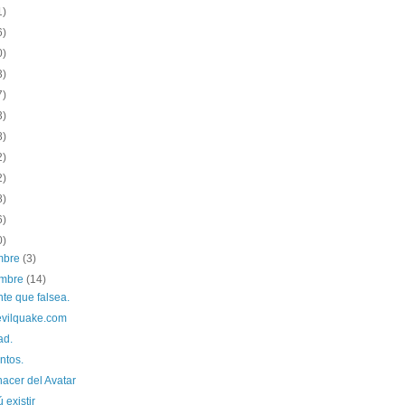
1)
6)
0)
3)
7)
3)
8)
2)
2)
8)
6)
0)
embre
(3)
embre
(14)
te que falsea.
vilquake.com
ad.
tos.
acer del Avatar
 existir