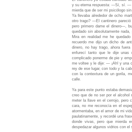
y su eterna respuesta: —Sí, sí. 
mierda que de ser mi psicólogo sin 
Ya llevaba alrededor de ocho mar
otro trago? —El cantinero pareció 
pero primero dame el dinero—, b
quedado sin absolutamente nada, 
Mira en realidad me he quedado 
recuerdo me dijo un dicho de an
dinero, no hay trago, ahora fuer
enfurecí tanto que le dije unas
complicado ponerme de pie y empec
me voltee y le dije: — ¡Ah! y una
rey de ese lugar, con todo y la ca
con la contextura de un gorila, 
calle.
Ya para este punto estaba demasia
creo que de no ser por el alcohol 
meter la llave en el cerrojo, pero 
cara, no me reconocía en el esp
atormentaba, en el amor de mi vida
paulatinamente, y recordé una fras
donde vivas, pero que mierda es
despedazar algunos vidrios con el 