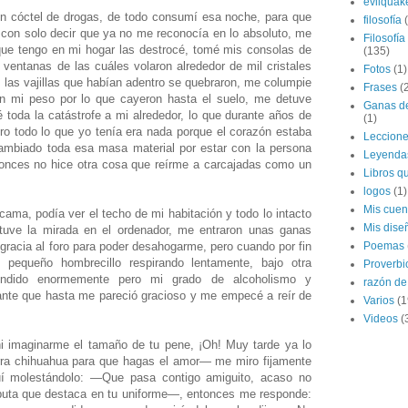
evilquak
un cóctel de drogas, de todo consumí esa noche, para que
filosofía
con solo decir que ya no me reconocía en lo absoluto, me
Filosofía
que tengo en mi hogar las destrocé, tomé mis consolas de
(135)
s ventanas de las cuáles volaron alrededor de mil cristales
Fotos
(1)
as las vajillas que habían adentro se quebraron, me columpie
Frases
(
ron mi peso por lo que cayeron hasta el suelo, me detuve
Ganas de
é toda la catástrofe a mi alrededor, lo que durante años de
(1)
ro todo lo que yo tenía era nada porque el corazón estaba
Leccion
mbiado toda esa masa material por estar con la persona
Leyenda
nces no hice otra cosa que reírme a carcajadas como un
Libros qu
logos
(1)
Mis cuen
ama, podía ver el techo de mi habitación y todo lo intacto
Mis dise
tuve la mirada en el ordenador, me entraron unas ganas
gracia al foro para poder desahogarme, pero cuando por fin
Poemas
pequeño hombrecillo respirando lentamente, bajo otra
Proverbi
rendido enormemente pero mi grado de alcoholismo y
razón de 
tante que hasta me pareció gracioso y me empecé a reír de
Varios
(1
Videos
(
ni imaginarme el tamaño de tu pene, ¡Oh! Muy tarde ya lo
erra chihuahua para que hagas el amor— me miro fijamente
guí molestándolo: —Que pasa contigo amiguito, acaso no
 puta que destaca en tu uniforme—, entonces me responde: