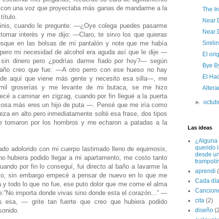
— con una voz que proyectaba más ganas de mandarme a la
The In
título.
Near 
tinis, cuando le pregunte: —¿Oye colega puedes pasarme
Near 
tomar interés y me dijo: —Claro, te sirvo los que quieras
usque en las bolsas de mi pantalón y note que me había
Smilin
pero mi necesidad de alcohol era aguda así que le dije —
El ori
sin dinero pero ¿podrías darme fiado por hoy?— según
Bye B
taño creo que fue: —A otro perro con ese hueso no hay
El Ha
a de aquí que viene más gente y necesito esa silla—, me
 mil groserías y me levante de mi butaca, se me hizo
Altera
é a caminar en zigzag, cuando por fin llegué a la puerta
►
octub
 cosa más eres un hijo de puta —. Pensé que me iría como
beza en alto pero inmediatamente solté esa frase, dos tipos
me tomaron por los hombros y me echaron a patadas a la
Las ideas
¿Alguna 
querido 
do adolorido con mi cuerpo lastimado lleno de equimosis,
desde u
no hubiera podido llegar a mi apartamento, me costo tanto
trampolí
cuando por fin lo conseguí, fui directo al baño a lavarme la
aprendi
ejo, sin embargo empecé a pensar de nuevo en lo que me
Cada dí
 y todo lo que no fue, ese puto dolor que me come el alma
Cancion
e:”No importa donde vivas sino donde esta el corazón...” —
cita
(2)
 esa, — grite tan fuerte que creo que hubiera podido
sonido.
diseño
(