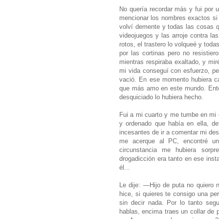
No quería recordar más y fui por 
mencionar los nombres exactos si 
volví demente y todas las cosas 
videojuegos y las arroje contra la
rotos, el trastero lo volqueé y tod
por las cortinas pero no resistie
mientras respiraba exaltado, y mir
mi vida conseguí con esfuerzo, pe
vació. En ese momento hubiera ca
que más amo en este mundo. Ento
desquiciado lo hubiera hecho.
Fui a mi cuarto y me tumbe en mi c
y ordenado que había en ella, de
incesantes de ir a comentar mi des
me acerque al PC, encontré un 
circunstancia me hubiera sorp
drogadicción era tanto en ese ins
él...
Le dije: —Hijo de puta no quiero 
hice, si quieres te consigo una p
sin decir nada. Por lo tanto se
hablas, encima traes un collar de