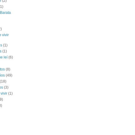
e
(2)
(1)
 Barata
2)
 vivir
es
(1)
s
(1)
e leí
(6)
tos
(8)
ños
(49)
(18)
os
(3)
vivir
(1)
9)
3)