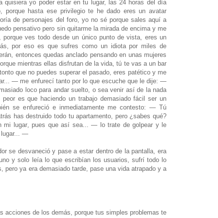
quisiera yo poder estar en tu lugar, las 24 horas del día
porque hasta ese privilegio te he dado eres un avatar
ía de personajes del foro, yo no sé porque sales aquí a
edo pensativo pero sin quitarme la mirada de encima y me
, porque ves todo desde un único punto de vista, eres un
ás, por eso es que sufres como un idiota por miles de
rán, entonces quedas anclado pensando en unas mujeres
orque mientras ellas disfrutan de la vida, tú te vas a un bar
n tonto que no puedes superar el pasado, eres patético y me
... — me enfurecí tanto por lo que escuche que le dije: —
siado loco para andar suelto, o sea venir así de la nada
 peor es que haciendo un trabajo demasiado fácil ser un
bién se enfureció e
inmediatamente me contesto: — Tú
trás has destruido todo tu apartamento,
pero ¿sabes qué?
 mi lugar
, pues que así sea... — lo trate de golpear y le
 lugar... —
r se desvaneció y pase a estar dentro de la pantalla, era
no y solo leía lo que escribían los usuarios, sufrí todo lo
, pero ya era demasiado tarde, pase una vida atrapado y a
las acciones de los demás, porque tus simples problemas te