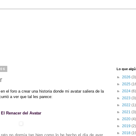
006
Lo que algú
►
2026
(3)
r
►
2025
(1
n el foro a crear una historia donde mi avatar saliera de la
►
2024
(6)
urrió a ver que tal les parece:
►
2023
(3)
►
2022
(1)
►
2021
(3)
El Renacer del Avatar
►
2020
(4)
►
2019
(2)
►
2018
(1
rato no dormía tan bien como lo he hecho el día de ayer,