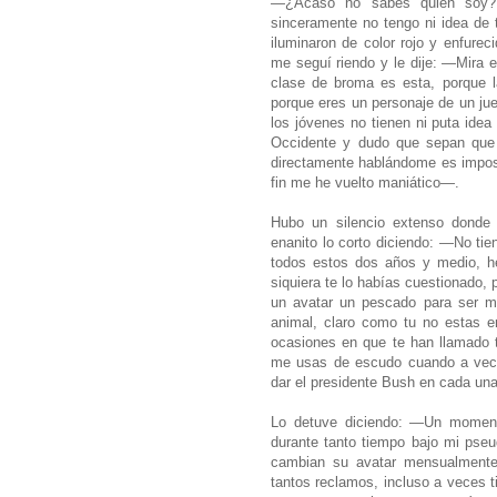
—¿Acaso no sabes quien soy? 
sinceramente no tengo ni idea de 
iluminaron de color rojo y enfur
me seguí riendo y le dije: —Mira e
clase de broma es esta, porque la
porque eres un personaje de un ju
los jóvenes no tienen ni puta ide
Occidente y dudo que sepan que 
directamente hablándome es impos
fin me he vuelto maniático—.
Hubo un silencio extenso donde 
enanito lo corto diciendo: —No tie
todos estos dos años y medio, he
siquiera te lo habías cuestionado,
un avatar un pescado para ser má
animal, claro como tu no estas e
ocasiones en que te han llamado t
me usas de escudo cuando a vece
dar el presidente Bush en cada un
Lo detuve diciendo: —Un momento
durante tanto tiempo bajo mi pseu
cambian su avatar mensualmente
tantos reclamos, incluso a veces 