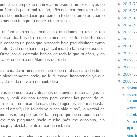
►
2017
(2
como el sol empezaba a enviarme esos primerizos rayos de
n filtrando por la habitación, tiñéndola por completo de un
►
2016
(2
erado e incluso decir que parecía todo uniforme en cuanto
►
2015
(4
mas una fotografía con el efecto sepia.
►
2014
(5
al foro a mirar las peripecias mundanas, a revisar tan
►
2013
(2
tran día tras día, especialmente en el foro de literatura
►
2012
(1
que conoces un poco que responde bajo pseudónimos como
►
2011
(1
tc. Cada uno tiene su particularidad a la hora de escribir,
►
2010
(3
Otros por el contrario hablan de todo lo que sueñan, y en
latos del estilo del Marqués de Sade.
►
2009
(3
►
2008
(2
cos para dejar mi opinión, noté que en el espacio donde mi
►
2007
(5
ía absolutamente nada, no le di mayor importancia ya que
ervidor o de mi vieja computadora.
▼
2006
(3
►
dici
ntas que oscureció y después de conversar con amigos fui
▼
novi
fas, y pedí algunos tragos para calmar las penas de mi
La gen
refiere, me hice demasiadas preguntas sin respuesta,
www.e
s el amor?,¿He fallado yo o han sido ellas?, la verdad es
ienen esas respuestas es tan amplio que no se podría decir
Libert
entre más preguntas hacia mucho más me agobiaba, sin
Momen
abajo y olvidaba el dolor por un instante.
El Ren
Amo tú
 escuchar mis plegarías, recuerdo su cara de agotamiento