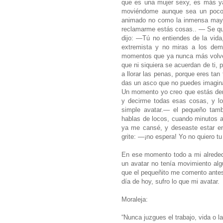
que es una mujer sexy, es más ya 
moviéndome aunque sea un poco, 
animado no como la inmensa mayor
reclamarme estás cosas.. — Se qu
dijo: —Tú no entiendes de la vida
extremista y no miras a los dem
momentos que ya nunca más volve
que ni siquiera se acuerdan de ti, p
a llorar las penas, porque eres ta
das un asco que no puedes imaginar
Un momento yo creo que estás dema
y decirme todas esas cosas, y lo
simple avatar.— el pequeño tam
hablas de locos, cuando minutos a
ya me cansé, y deseaste estar en
grite: —¡no espera! Yo no quiero tu
En ese momento todo a mi alrededo
un avatar no tenía movimiento algu
que el pequeñito me comento antes
día de hoy, sufro lo que mi avatar.
Moraleja:
“Nunca juzgues el trabajo, vida o 