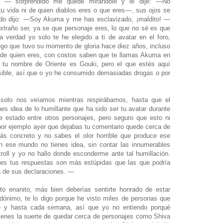
— sorprendido me quede mirándole y le dije: —No
tu vida ni de quien diablos eres o que eres—, sus ojos se
ecido dijo: —Soy Akuma y me has esclavizado, ¡maldito! —
xtraño ser, ya se que personaje eres, lo que no sé es que
 verdad yo solo te he elegido a ti de avatar en el foro,
ego que tuvo su momento de gloria hace diez años, incluso
a de quien eres, con costos saben que te llamas Akuma en
tu nombre de Oriente es Gouki, pero el que estés aquí
ible, así que o yo he consumido demasiadas drogas o por
solo nos veíamos mientras respirábamos, hasta que el
nes idea de lo humillante que ha sido ser tu avatar durante
 estado entre otros personajes, pero seguro que esto ni
 por ejemplo ayer que dejabas tu comentario quede cerca de
s concreto y no sabes el olor horrible que produce ese
n ese mundo no tienes idea, sin contar las innumerables
roll y yo no hallo donde esconderme ante tal humillación.
s tus respuestas son más estúpidas que las que podría
a de sus declaraciones. —
 enanito, más bien deberías sentirte honrado de estar
dónimo, te lo digo porque he visto miles de personas que
 y hasta cada semana, así que yo no entiendo porqué
tienes la suerte de quedar cerca de personajes como Shiva