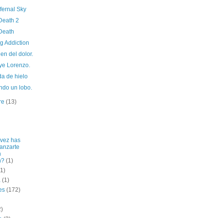
fernal Sky
Death 2
Death
g Addiction
gen del dolor.
ye Lorenzo.
da de hielo
ndo un lobo.
re
(13)
vez has
lanzarte
n
n?
(1)
(1)
a
(1)
es
(172)
2)