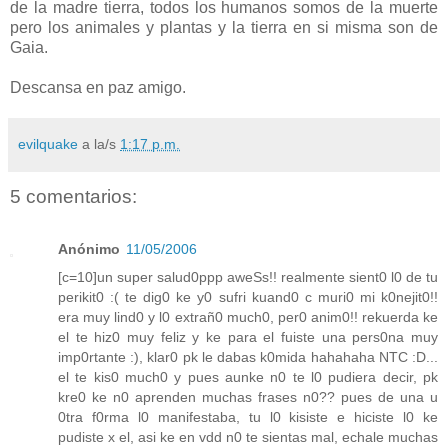
de la madre tierra, todos los humanos somos de la muerte
pero los animales y plantas y la tierra en si misma son de
Gaia.
Descansa en paz amigo.
evilquake
a la/s
1:17 p.m.
5 comentarios:
Anónimo
11/05/2006
[c=10]un super salud0ppp aweSs!! realmente sient0 l0 de tu
perikit0 :( te dig0 ke y0 sufri kuand0 c muri0 mi k0nejit0!!
era muy lind0 y l0 extrañ0 much0, per0 anim0!! rekuerda ke
el te hiz0 muy feliz y ke para el fuiste una pers0na muy
imp0rtante :), klar0 pk le dabas k0mida hahahaha NTC :D...
el te kis0 much0 y pues aunke n0 te l0 pudiera decir, pk
kre0 ke n0 aprenden muchas frases n0?? pues de una u
0tra f0rma l0 manifestaba, tu l0 kisiste e hiciste l0 ke
pudiste x el, asi ke en vdd n0 te sientas mal, echale muchas