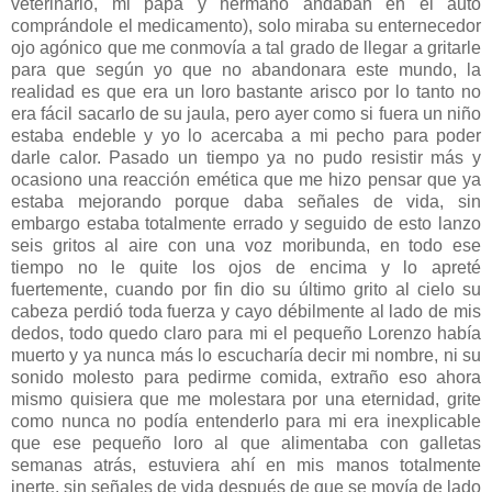
veterinario, mi papá y hermano andaban en el auto
comprándole el medicamento), solo miraba su enternecedor
ojo agónico que me conmovía a tal grado de llegar a gritarle
para que según yo que no abandonara este mundo, la
realidad es que era un loro bastante arisco por lo tanto no
era fácil sacarlo de su jaula, pero ayer como si fuera un niño
estaba endeble y yo lo acercaba a mi pecho para poder
darle calor. Pasado un tiempo ya no pudo resistir más y
ocasiono una reacción emética que me hizo pensar que ya
estaba mejorando porque daba señales de vida, sin
embargo estaba totalmente errado y seguido de esto lanzo
seis gritos al aire con una voz moribunda, en todo ese
tiempo no le quite los ojos de encima y lo apreté
fuertemente, cuando por fin dio su último grito al cielo su
cabeza perdió toda fuerza y cayo débilmente al lado de mis
dedos, todo quedo claro para mi el pequeño Lorenzo había
muerto y ya nunca más lo escucharía decir mi nombre, ni su
sonido molesto para pedirme comida, extraño eso ahora
mismo quisiera que me molestara por una eternidad, grite
como nunca no podía entenderlo para mi era inexplicable
que ese pequeño loro al que alimentaba con galletas
semanas atrás, estuviera ahí en mis manos totalmente
inerte, sin señales de vida después de que se movía de lado