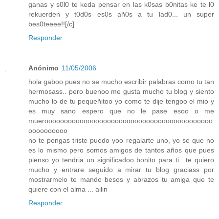
ganas y s0l0 te keda pensar en las k0sas b0nitas ke te l0
rekuerden y t0d0s es0s añ0s a tu lad0... un super
bes0teeee!![/c]
Responder
Anónimo
11/05/2006
hola gaboo pues no se mucho escribir palabras como tu tan
hermosass.. pero buenoo me gusta mucho tu blog y siento
mucho lo de tu pequeñitoo yo como te dije tengoo el mio y
es muy sano espero que no le pase esoo o me
muerooooooooooooooooooooooooooooooooooooooooooo
oooooooooo
no te pongas triste puedo yoo regalarte uno, yo se que no
es lo mismo pero somos amigos de tantos años que pues
pienso yo tendria un significadoo bonito para ti.. te quiero
mucho y entrare seguido a mirar tu blog graciass por
mostrarmelo te mando besos y abrazos tu amiga que te
quiere con el alma ... ailin
Responder