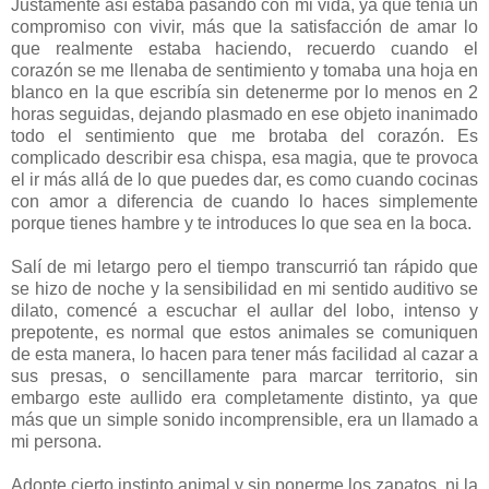
Justamente así estaba pasando con mi vida, ya que tenía un
compromiso con vivir, más que la satisfacción de amar lo
que realmente estaba haciendo, recuerdo cuando el
corazón se me llenaba de sentimiento y tomaba una hoja en
blanco en la que escribía sin detenerme por lo menos en 2
horas seguidas, dejando plasmado en ese objeto inanimado
todo el sentimiento que me brotaba del corazón. Es
complicado describir esa chispa, esa magia, que te provoca
el ir más allá de lo que puedes dar, es como cuando cocinas
con amor a diferencia de cuando lo haces simplemente
porque tienes hambre y te introduces lo que sea en la boca.
Salí de mi letargo pero el tiempo transcurrió tan rápido que
se hizo de noche y la sensibilidad en mi sentido auditivo se
dilato, comencé a escuchar el aullar del lobo, intenso y
prepotente, es normal que estos animales se comuniquen
de esta manera, lo hacen para tener más facilidad al cazar a
sus presas, o sencillamente para marcar territorio, sin
embargo este aullido era completamente distinto, ya que
más que un simple sonido incomprensible, era un llamado a
mi persona.
Adopte cierto instinto animal y sin ponerme los zapatos, ni la