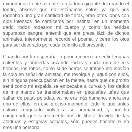
mirándonos frente a frente con la luna gigante decorando el
fondo, observe que no estábamos solos, ya que nos
rodeaban una gran cantidad de fieras, eran otros lobos con
ojos intensos de carniceros por instinto, en un momento
dado, todos rodearon mi cuerpo y como las heridas
supuraban sangre, entendí que era presa fácil de dichos
animales, interiormente recordé el poema, y cerré los ojos
para ser devorado por cada colmillo allí presente.
Cuando por fin esperaba lo peor, empecé a sentir lenguas
calientes y húmedas rozando todas y cada una de mis
heridas, los lobos, como si de perros se tratase me movían
la cola en señal de amistad, me revolqué y jugué con ellos,
sin ninguna preocupación en la mente, hasta que de pronto
sentí como mi espalda se empezaba a curvar, y los dedos
de mis manos se transformaban en pequeñas uñas que
salían de patas peludas, ya no era más humano, ahora era
uno de ellos, en ese preciso momento, todo lo que antes
estuvo congelado volvió a su normalidad, y por fin
comprendí, que si realmente has de liberar tu vida de las
ataduras y estigmas sociales, sólo puedes hacerlo si no
eres una persona