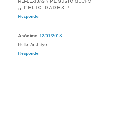
REFLEXIBAS Y ME GUSTO MUCHO
¡¡¡ F E L I C I D A D E S !!!
Responder
Anónimo
12/01/2013
Hello. And Bye.
Responder