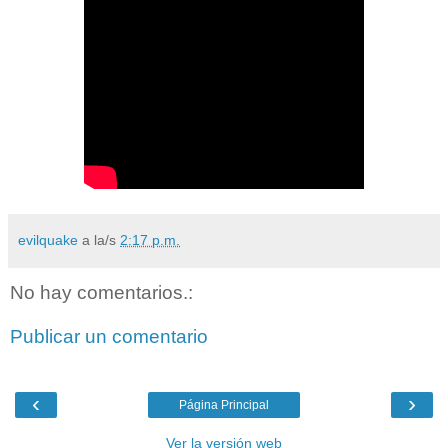
evilquake
a la/s
2:17 p.m.
No hay comentarios.:
Publicar un comentario
‹
›
Página Principal
Ver la versión web