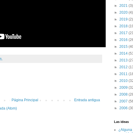
►
2021
(3)
►
2020
(4)
►
2019
(2)
►
2018
(1
►
2017
(2
►
2016
(2
►
2015
(4
►
2014
(5
m.
►
2013
(2
►
2012
(1
►
2011
(1
:
►
2010
(3
►
2009
(3
►
2008
(2
Página Principal
Entrada antigua
►
2007
(5
►
2006
(3
ada (Atom)
Las ideas
¿Alguna 