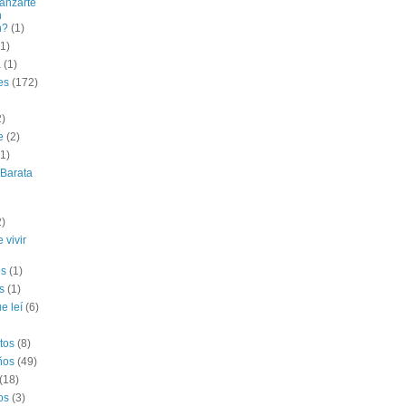
lanzarte
n
n?
(1)
(1)
a
(1)
es
(172)
2)
e
(2)
(1)
 Barata
2)
 vivir
es
(1)
s
(1)
e leí
(6)
tos
(8)
ños
(49)
(18)
os
(3)