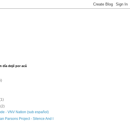
n día dejé por acá
6)
(1)
o
(2)
ude - VNV Nation (sub español)
an Parsons Project - Silence And I