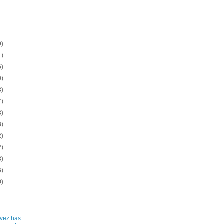
9)
1)
6)
0)
3)
7)
3)
8)
2)
2)
8)
6)
0)
vez has