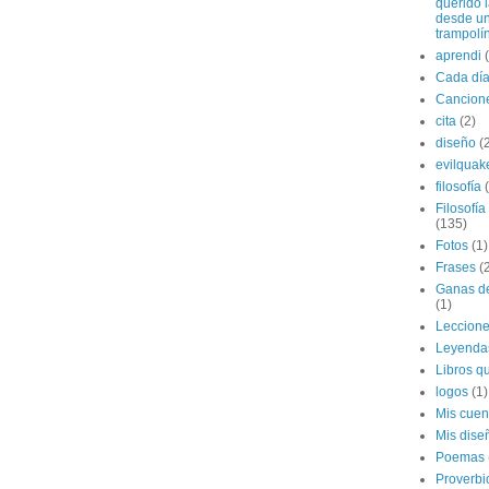
querido 
desde u
trampolí
aprendi
Cada dí
Cancion
cita
(2)
diseño
(
evilquak
filosofía
Filosofía
(135)
Fotos
(1)
Frases
(
Ganas de
(1)
Leccion
Leyenda
Libros qu
logos
(1)
Mis cuen
Mis dise
Poemas
Proverbi