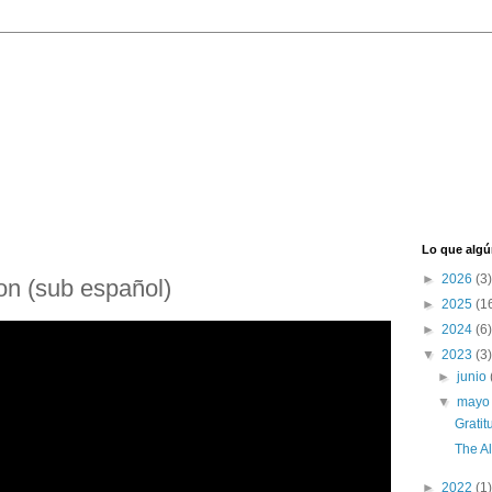
Lo que algú
►
2026
(3)
on (sub español)
►
2025
(1
►
2024
(6)
▼
2023
(3)
►
junio
▼
may
Gratit
The Al
►
2022
(1)