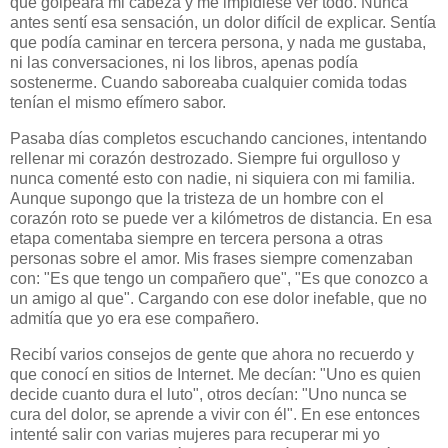
que golpeara mi cabeza y me impidiese ver todo. Nunca
antes sentí esa sensación, un dolor difícil de explicar. Sentía
que podía caminar en tercera persona, y nada me gustaba,
ni las conversaciones, ni los libros, apenas podía
sostenerme. Cuando saboreaba cualquier comida todas
tenían el mismo efímero sabor.
Pasaba días completos escuchando canciones, intentando
rellenar mi corazón destrozado. Siempre fui orgulloso y
nunca comenté esto con nadie, ni siquiera con mi familia.
Aunque supongo que la tristeza de un hombre con el
corazón roto se puede ver a kilómetros de distancia. En esa
etapa comentaba siempre en tercera persona a otras
personas sobre el amor. Mis frases siempre comenzaban
con: "Es que tengo un compañero que", "Es que conozco a
un amigo al que". Cargando con ese dolor inefable, que no
admitía que yo era ese compañero.
Recibí varios consejos de gente que ahora no recuerdo y
que conocí en sitios de Internet. Me decían: "Uno es quien
decide cuanto dura el luto", otros decían: "Uno nunca se
cura del dolor, se aprende a vivir con él". En ese entonces
intenté salir con varias mujeres para recuperar mi yo