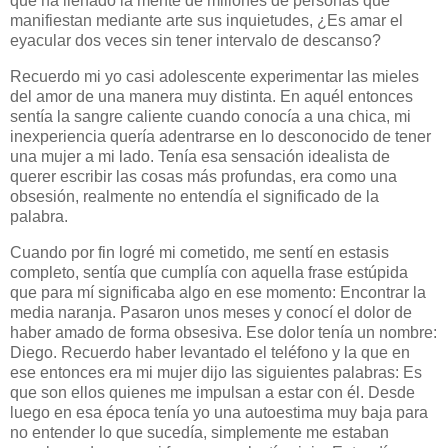
que ha llenado la mente de millones de personas que
manifiestan mediante arte sus inquietudes, ¿Es amar el
eyacular dos veces sin tener intervalo de descanso?
Recuerdo mi yo casi adolescente experimentar las mieles
del amor de una manera muy distinta. En aquél entonces
sentía la sangre caliente cuando conocía a una chica, mi
inexperiencia quería adentrarse en lo desconocido de tener
una mujer a mi lado. Tenía esa sensación idealista de
querer escribir las cosas más profundas, era como una
obsesión, realmente no entendía el significado de la
palabra.
Cuando por fin logré mi cometido, me sentí en estasis
completo, sentía que cumplía con aquella frase estúpida
que para mí significaba algo en ese momento: Encontrar la
media naranja. Pasaron unos meses y conocí el dolor de
haber amado de forma obsesiva. Ese dolor tenía un nombre:
Diego. Recuerdo haber levantado el teléfono y la que en
ese entonces era mi mujer dijo las siguientes palabras: Es
que son ellos quienes me impulsan a estar con él. Desde
luego en esa época tenía yo una autoestima muy baja para
no entender lo que sucedía, simplemente me estaban