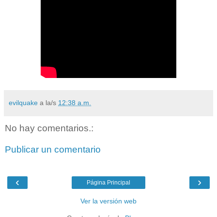
evilquake
a la/s
12:38 a.m.
No hay comentarios.:
Publicar un comentario
‹
›
Página Principal
Ver la versión web