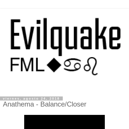
viernes, agosto 24, 2018
Anathema - Balance/Closer