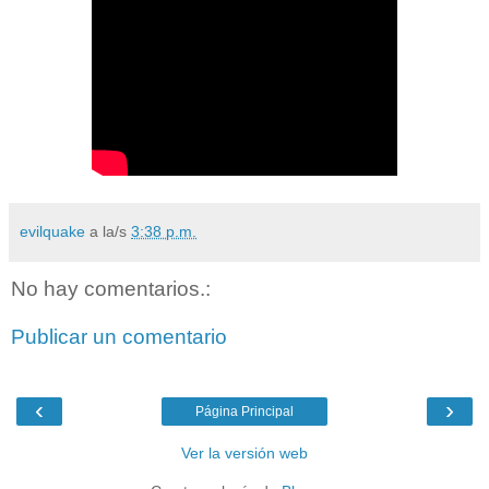
evilquake
a la/s
3:38 p.m.
No hay comentarios.:
Publicar un comentario
‹
›
Página Principal
Ver la versión web