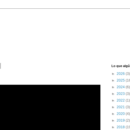
Lo que algú
►
2026
(3)
►
2025
(1
►
2024
(6)
►
2023
(3)
►
2022
(1)
►
2021
(3)
►
2020
(4)
►
2019
(2)
►
2018
(1