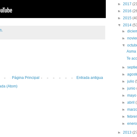
►
2017
(2
►
2016
(2
►
2015
(4
▼
2014
(5
m.
►
dici
►
novi
▼
octub
Asma 
:
Te ac
►
sept
►
agos
Página Principal
Entrada antigua
►
julio
(
ada (Atom)
►
junio
►
may
►
abril
►
marz
►
febre
►
ener
►
2013
(2