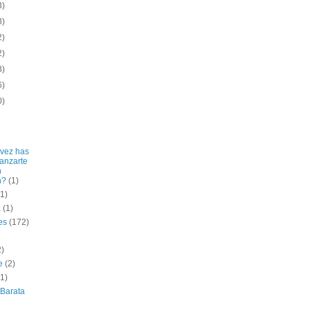
3)
8)
2)
2)
8)
6)
0)
vez has
lanzarte
n
n?
(1)
(1)
a
(1)
es
(172)
2)
e
(2)
(1)
 Barata