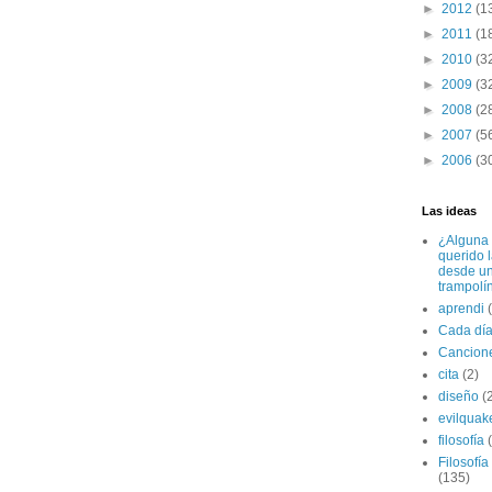
►
2012
(1
►
2011
(1
►
2010
(3
►
2009
(3
►
2008
(2
►
2007
(5
►
2006
(3
Las ideas
¿Alguna 
querido 
desde u
trampolí
aprendi
Cada dí
Cancion
cita
(2)
diseño
(
evilquak
filosofía
Filosofía
(135)