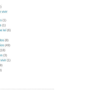
2)
 vivir
es
(1)
s
(1)
e leí
(6)
tos
(8)
ños
(49)
(18)
os
(3)
vivir
(1)
9)
3)