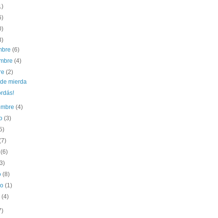
1)
6)
0)
3)
embre
(6)
embre
(4)
re
(2)
de mierda
ordás!
iembre
(4)
to
(3)
5)
(7)
o
(6)
(3)
o
(8)
ro
(1)
o
(4)
7)