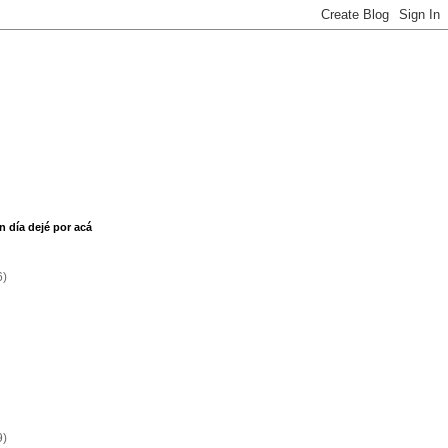
n día dejé por acá
6)
9)