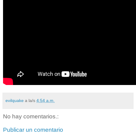
evilquake
a la/s
4:54 a.m.
No hay comentarios.:
Publicar un comentario