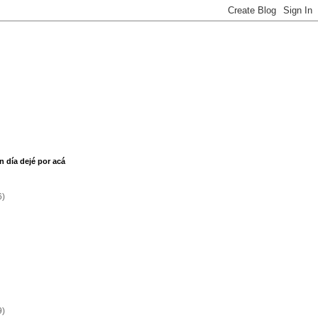
n día dejé por acá
6)
9)