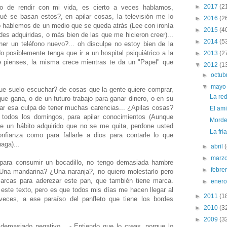
►
2017
(2
o de rendir con mi vida, es cierto a veces hablamos,
ué se basan estos?, en apilar cosas, la televisión me lo
►
2016
(2
o hablemos de un medio que se queda atrás (Lee con ironía
►
2015
(4
es adquiridas, o más bien de las que me hicieron creer)...
►
2014
(5
er un teléfono nuevo?... oh disculpe no estoy bien de la
posiblemente tenga que ir a un hospital psiquiátrico a la
►
2013
(2
ue pienses, la misma crece mientras te da un "Papel" que
▼
2012
(1
►
octub
▼
may
ue suelo escuchar? de cosas que la gente quiere comprar,
La re
que gana, o de un futuro trabajo para ganar dinero, o en su
gar esa culpa de tener muchas carencias... ¿Apilas cosas?
El am
 todos los domingos, para apilar conocimientos (Aunque
Morde
ue un hábito adquirido que no se me quita, perdone usted
La frí
onfianza como para fallarle a dios para contarle lo que
haga)...
►
abril
►
marz
ara consumir un bocadillo, no tengo demasiada hambre
►
febre
¿Una mandarina? ¿Una naranja?, no quiero molestarlo pero
marcas para aderezar este pan, que también tiene marca.
►
ener
este texto, pero es que todos mis días me hacen llegar al
►
2011
(1
veces, a ese paraíso del panfleto que tiene los bordes
►
2010
(3
►
2009
(3
demasiado negativo... - Entiendo que lo creas, porque lo