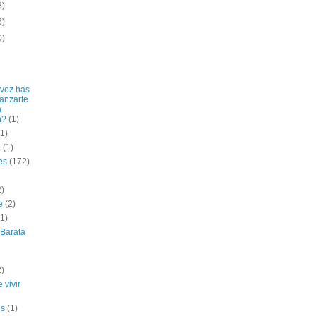
8)
6)
0)
vez has
lanzarte
n
n?
(1)
(1)
a
(1)
es
(172)
2)
e
(2)
(1)
 Barata
2)
 vivir
es
(1)