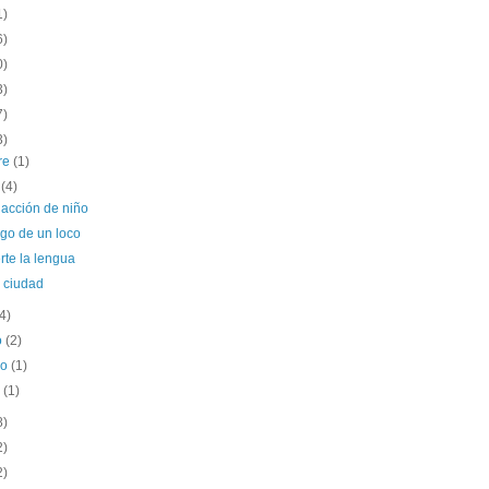
1)
6)
0)
3)
7)
3)
re
(1)
o
(4)
dacción de niño
igo de un loco
rte la lengua
a ciudad
(4)
o
(2)
ro
(1)
o
(1)
8)
2)
2)