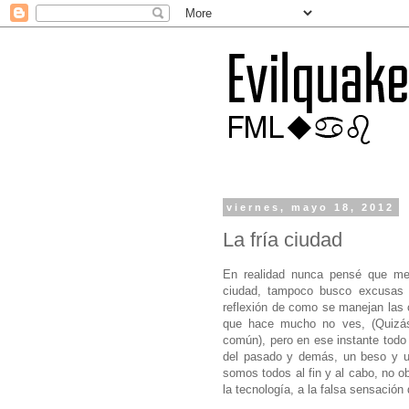
viernes, mayo 18, 2012
La fría ciudad
En realidad nunca pensé que me 
ciudad, tampoco busco excusas p
reflexión de como se manejan las 
que hace mucho no ves, (Quizás
común), pero en ese instante todo 
del pasado y demás, un beso y un 
somos todos al fin y al cabo, no ob
la tecnología, a la falsa sensación