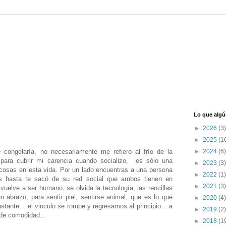
Lo que algú
►
2026
(3)
►
2025
(1
congelaría, no necesariamente me refiero al frío de la
►
2024
(6)
ara cubrir mi carencia cuando socializo, es sólo una
►
2023
(3)
cosas en esta vida. Por un lado encuentras a una persona
►
2022
(1)
 hasta te sacó de su red social que ambos tienen en
►
2021
(3)
vuelve a ser humano, se olvida la tecnología, las rencillas
abrazo, para sentir piel, sentirse animal, que es lo que
►
2020
(4)
stante... el vinculo se rompe y regresamos al principio... a
►
2019
(2)
 de comodidad...
►
2018
(1