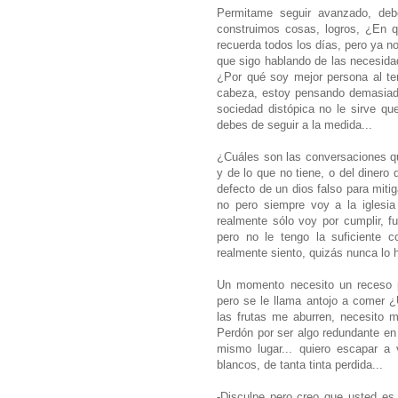
Permitame seguir avanzado, deb
construimos cosas, logros, ¿En q
recuerda todos los días, pero ya n
que sigo hablando de las necesidad
¿Por qué soy mejor persona al ten
cabeza, estoy pensando demasiado 
sociedad distópica no le sirve q
debes de seguir a la medida...
¿Cuáles son las conversaciones q
y de lo que no tiene, o del dinero 
defecto de un dios falso para miti
no pero siempre voy a la iglesia
realmente sólo voy por cumplir, f
pero no le tengo la suficiente c
realmente siento, quizás nunca lo 
Un momento necesito un receso p
pero se le llama antojo a comer 
las frutas me aburren, necesito 
Perdón por ser algo redundante en 
mismo lugar... quiero escapar a 
blancos, de tanta tinta perdida...
-Disculpe pero creo que usted es 