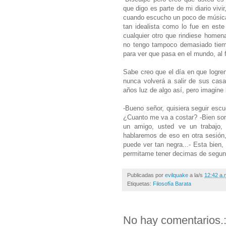
que digo es parte de mi diario viv
cuando escucho un poco de música o
tan idealista como lo fue en est
cualquier otro que rindiese homena
no tengo tampoco demasiado tiem
para ver que pasa en el mundo, al 
Sabe creo que el día en que logren
nunca volverá a salir de sus cas
años luz de algo así, pero imagine 
-Bueno señor, quisiera seguir escu
¿Cuanto me va a costar? -Bien son 
un amigo, usted ve un trabajo, 
hablaremos de eso en otra sesión
puede ver tan negra...- Esta bien, 
permitame tener decimas de segun
Publicadas por
evilquake
a la/s
12:42 a.
Etiquetas:
Filosofía Barata
No hay comentarios.