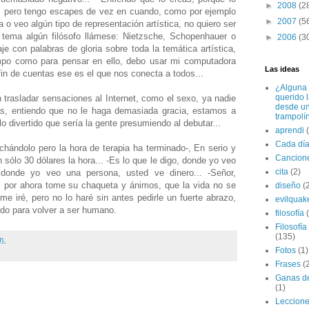
►
2008
(2
ir, pero tengo escapes de vez en cuando, como por ejemplo
►
2007
(5
 veo algún tipo de representación artística, no quiero ser
e tema algún filósofo llámese: Nietzsche, Schopenhauer o
►
2006
(3
je con palabras de gloria sobre toda la temática artística,
po como para pensar en ello, debo usar mi computadora
Las ideas
fin de cuentas ese es el que nos conecta a todos...
¿Alguna 
querido 
 trasladar sensaciones al Internet, como el sexo, ya nadie
desde u
as, entiendo que no le haga demasiada gracia, estamos a
trampolí
lo divertido que sería la gente presumiendo al debutar...
aprendi
Cada dí
chándolo pero la hora de terapia ha terminado-, En serio y
Cancion
sólo 30 dólares la hora... -Es lo que le digo, donde yo veo
cita
(2)
donde yo veo una persona, usted ve dinero... -Señor,
, por ahora tome su chaqueta y ánimos, que la vida no se
diseño
(
me iré, pero no lo haré sin antes pedirle un fuerte abrazo,
evilquak
do para volver a ser humano.
filosofía
Filosofía
(135)
m.
Fotos
(1)
Frases
(
Ganas de
(1)
:
Leccion