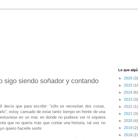
Lo que algú
►
2026
(3)
ro sigo siendo soñador y contando
►
2025
(1
►
2024
(6)
►
2023
(3)
l decía que para escribir: “sólo se necesitan dos cosas,
►
2022
(1)
arlo”, estoy cansado de estar tanto tiempo en frente de una
►
2021
(3)
estuviese en un mar, en donde no pudiese ver ni siquiera
►
2020
(4)
nta que no quería más que contar una historia, tal vez no
►
2019
(2)
yo quiero hacerle sentir.
►
2018
(1