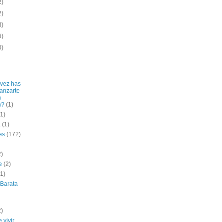
2)
2)
8)
6)
0)
vez has
lanzarte
n
n?
(1)
(1)
a
(1)
es
(172)
2)
e
(2)
(1)
 Barata
2)
 vivir