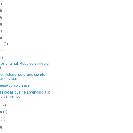
1)
6)
0)
3)
7)
3)
re
(1)
o
(4)
(4)
es original. Roba de cualquier
o...
er filólogo, pero sigo siendo
ador y cont...
 fuese como un ave
as cosas que he aprendido a lo
go del tiempo
o
(2)
ro
(1)
o
(1)
8)