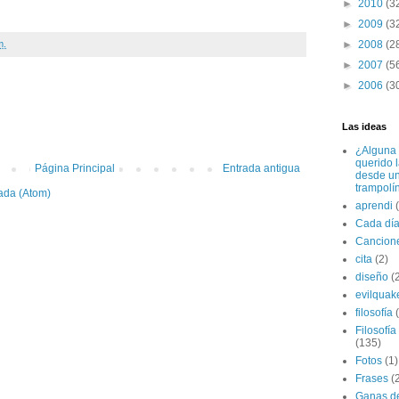
►
2010
(3
►
2009
(3
m.
►
2008
(2
►
2007
(5
►
2006
(3
:
Las ideas
¿Alguna 
querido 
Página Principal
Entrada antigua
desde u
trampolí
ada (Atom)
aprendi
Cada dí
Cancion
cita
(2)
diseño
(
evilquak
filosofía
Filosofía
(135)
Fotos
(1)
Frases
(
Ganas de