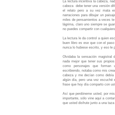
La lectura incentiva la cabeza, na
cabeza debe tener una versión difer
el relato pero a su vez mata e
narraciones para dibujar un paisaje
miles de pensamientos a veces te i
lágrima, claro uno siempre se guar
no puedes compartir con cualquiera
La lectura le da control a quien esc
buen libro es ese que con el paso 
nunca lo hubiese escrito, y eso le 
Olvidaba la sensación magistral 
nada mejor que tener sus propios
como personajes que forman u
escribiendo, notaba como mis creac
cabeza y me decían como debía de
algún día, pero una vez escuché 
frase que hoy día comparto con us
Así que perdóneme usted, por mis 
importante, sólo vine aquí a conta
que usted disfrute junto a una taza 