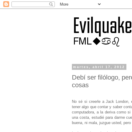
martes, abril 17, 2012
Debí ser filólogo, pe
cosas
No sé si creerle a Jack London, é
tener algo que contar y saber cont
computadora, a la deriva como si 
una costa, estudié para darme cue
buena, ni mala, juzgue usted, pero 