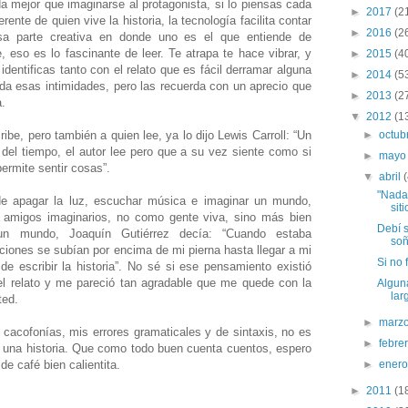
da mejor que imaginarse al protagonista, si lo piensas cada
►
2017
(2
ente de quien vive la historia, la tecnología facilita contar
►
2016
(2
sa parte creativa en donde uno es el que entiende de
, eso es lo fascinante de leer. Te atrapa te hace vibrar, y
►
2015
(4
dentificas tanto con el relato que es fácil derramar alguna
►
2014
(5
da esas intimidades, pero las recuerda con un aprecio que
►
2013
(2
.
▼
2012
(1
ribe, pero también a quien lee, ya lo dijo Lewis Carroll: “Un
►
octub
del tiempo, el autor lee pero que a su vez siente como si
►
may
permite sentir cosas”.
▼
abril
"Nada 
de apagar la luz, escuchar música e imaginar un mundo,
siti
 amigos imaginarios, no como gente viva, sino más bien
Debí s
n mundo, Joaquín Gutiérrez decía: “Cuando estaba
soñ
iones se subían por encima de mi pierna hasta llegar a mi
Si no
 escribir la historia”. No sé si ese pensamiento existió
el relato y me pareció tan agradable que me quede con la
Algun
lar
ted.
►
marz
cacofonías, mis errores gramaticales y de sintaxis, no es
►
febre
r una historia. Que como todo buen cuenta cuentos, espero
de café bien calientita.
►
ener
►
2011
(1