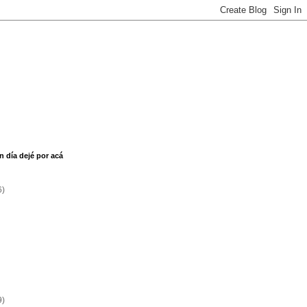
n día dejé por acá
6)
9)