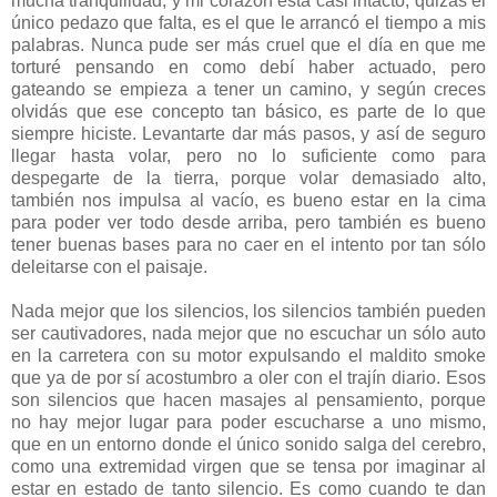
mucha tranquilidad, y mi corazón está casi intacto, quizás el
único pedazo que falta, es el que le arrancó el tiempo a mis
palabras. Nunca pude ser más cruel que el día en que me
torturé pensando en como debí haber actuado, pero
gateando se empieza a tener un camino, y según creces
olvidás que ese concepto tan básico, es parte de lo que
siempre hiciste. Levantarte dar más pasos, y así de seguro
llegar hasta volar, pero no lo suficiente como para
despegarte de la tierra, porque volar demasiado alto,
también nos impulsa al vacío, es bueno estar en la cima
para poder ver todo desde arriba, pero también es bueno
tener buenas bases para no caer en el intento por tan sólo
deleitarse con el paisaje.
Nada mejor que los silencios, los silencios también pueden
ser cautivadores, nada mejor que no escuchar un sólo auto
en la carretera con su motor expulsando el maldito smoke
que ya de por sí acostumbro a oler con el trajín diario. Esos
son silencios que hacen masajes al pensamiento, porque
no hay mejor lugar para poder escucharse a uno mismo,
que en un entorno donde el único sonido salga del cerebro,
como una extremidad virgen que se tensa por imaginar al
estar en estado de tanto silencio. Es como cuando te dan